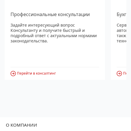
Профессиональные консультации
Бухга
Задайте интересующий вопрос
Сервис
Консультанту и получите быстрый и
автома
подробный ответ с актуальными нормами
также
законодательства.
технол
Перейти в консалтинг
Пере
О КОМПАНИИ