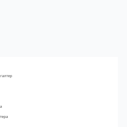
галтер
а
тера