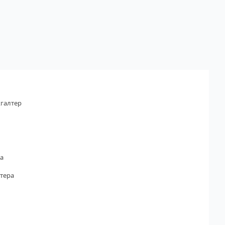
галтер
а
тера