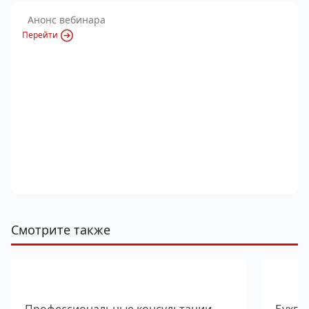
Анонс вебинара
Перейти
Смотрите также
Профессиональные консультации
Бухга