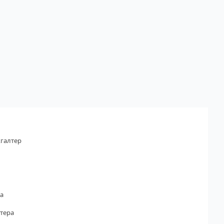
галтер
а
тера