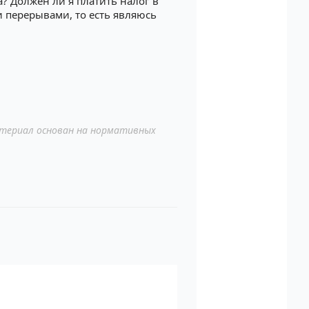
? Должен ли я платить налог в
и перерывами, то есть являюсь
териал основан на нормативных