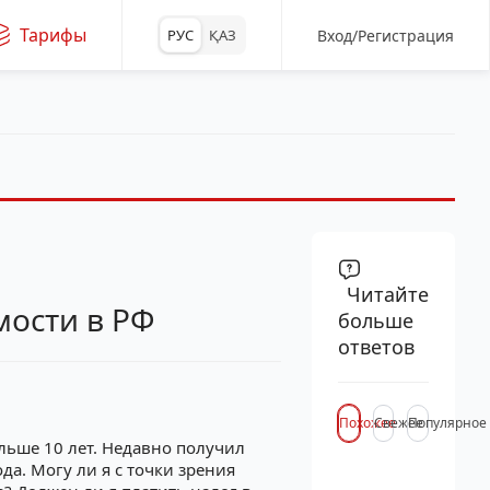
Тарифы
Вход/Регистрация
РУС
ҚАЗ
Читайте
мости в РФ
больше
ответов
Похожее
Свежее
Популярное
льше 10 лет. Недавно получил
да. Могу ли я с точки зрения