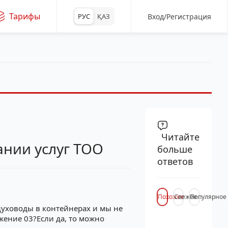
Тарифы
Вход/Регистрация
РУС
ҚАЗ
Читайте
ании услуг ТОО
больше
ответов
Похожее
Свежее
Популярное
духоводы в контейнерах и мы не
ожение 03?Если да, то можно