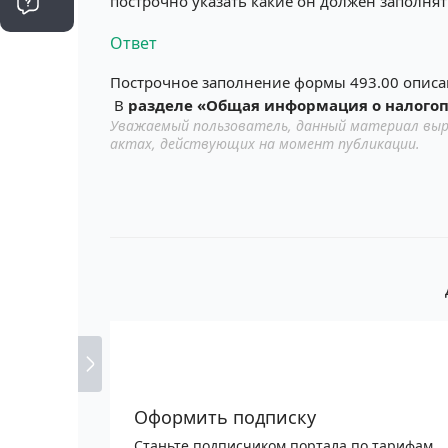
построчно указать какие он должен заполнят
Ответ
Построчное заполнение формы 493.00 описа
В
разделе «Общая информация о налого
Уважаемый пользователь, данный материал выр
актах, действующих на момент публикации.
Оформить подписку
Станьте подписчиком портала по тарифам