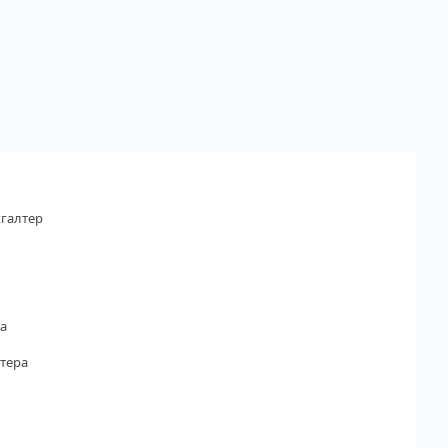
галтер
а
тера