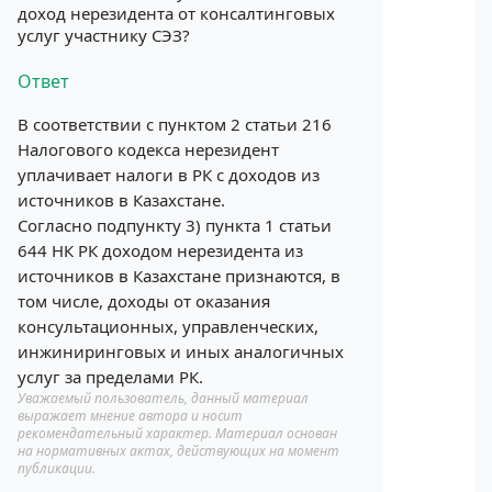
доход нерезидента от консалтинговых
услуг участнику СЭЗ?
Ответ
В соответствии с пунктом 2 статьи 216
Налогового кодекса нерезидент
уплачивает налоги в РК с доходов из
источников в Казахстане.
Согласно подпункту 3) пункта 1 статьи
644 НК РК доходом нерезидента из
источников в Казахстане признаются, в
том числе, доходы от оказания
консультационных, управленческих,
инжиниринговых и иных аналогичных
услуг за пределами РК.
Уважаемый пользователь, данный материал
выражает мнение автора и носит
рекомендательный характер. Материал основан
на нормативных актах, действующих на момент
публикации.