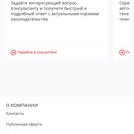
Задайте интересующий вопрос
Сервис
Консультанту и получите быстрый и
автома
подробный ответ с актуальными нормами
также
законодательства.
технол
Перейти в консалтинг
Пере
О КОМПАНИИ
Контакты
Публичная оферта