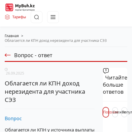
Тарифы
Главная
>
Облагается ли КПН доход нерезидента для участника СЭЗ
Вопрос - ответ
26.09.2025
Читайте
Облагается ли КПН доход
больше
нерезидента для участника
ответов
СЭЗ
Похожее
Свежее
Попу
Вопрос
Облагается ли КПН у источника выплаты