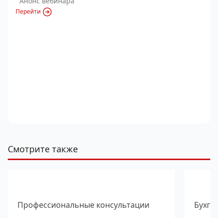
Анонс вебинара
Перейти
Смотрите также
Профессиональные консультации
Бухга