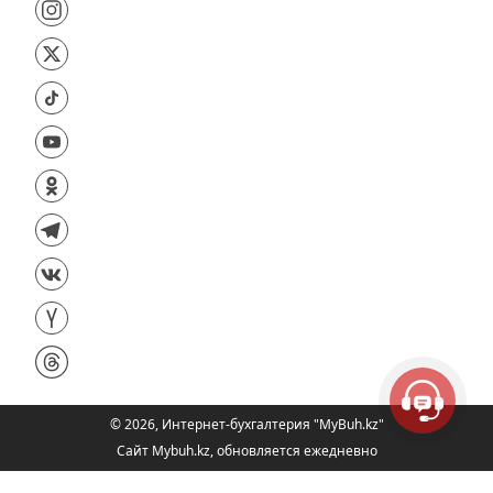
©
2026
,
Интернет-бухгалтерия "MyBuh.kz"
Сайт Mybuh.kz, обновляется ежедневно