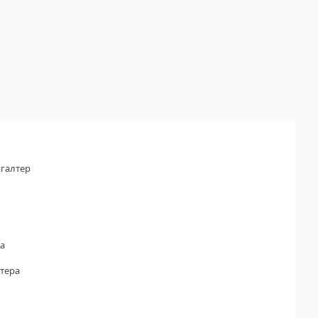
галтер
а
тера