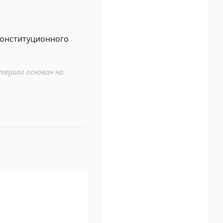
 Конституционного
териал основан на