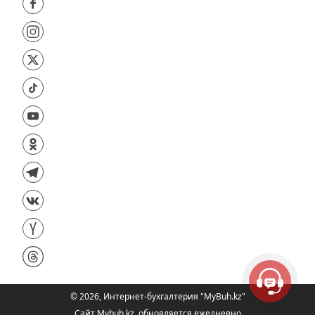
©
2026
,
Интернет-бухгалтерия "MyBuh.kz"
Сайт Mybuh.kz, обновляется ежедневно