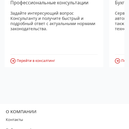
Профессиональные консультации
Бухга
Задайте интересующий вопрос
Сервис
Консультанту и получите быстрый и
автома
подробный ответ с актуальными нормами
также
законодательства.
технол
Перейти в консалтинг
Пере
О КОМПАНИИ
Контакты