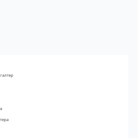
галтер
а
тера