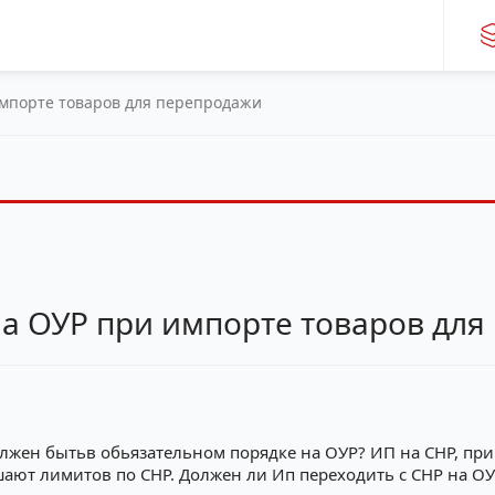
импорте товаров для перепродажи
на ОУР при импорте товаров дл
лжен бытьв обьязательном порядке на ОУР? ИП на СНР, при
ают лимитов по СНР. Должен ли Ип переходить с СНР на ОУР