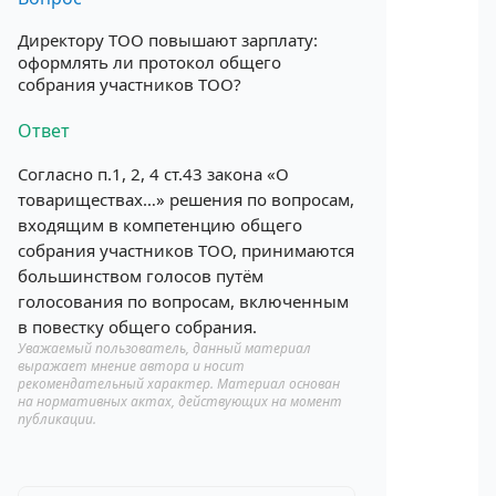
Директору ТОО повышают зарплату:
оформлять ли протокол общего
собрания участников ТОО?
Ответ
Согласно п.1, 2, 4 ст.43 закона «О
товариществах…» решения по вопросам,
входящим в компетенцию общего
собрания участников ТОО, принимаются
большинством голосов путём
голосования по вопросам, включенным
в повестку общего собрания.
Уважаемый пользователь, данный материал
выражает мнение автора и носит
рекомендательный характер. Материал основан
на нормативных актах, действующих на момент
публикации.