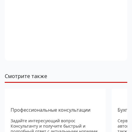
Смотрите также
Профессиональные консультации
Бухга
Задайте интересующий вопрос
Сервис
Консультанту и получите быстрый и
автома
подробный ответ с актуальными нормами
также