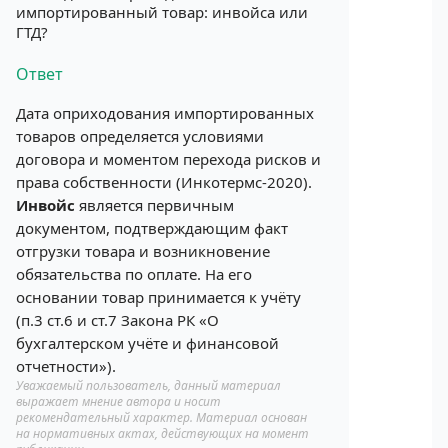
импортированный товар: инвойса или
ГТД?
Ответ
Дата оприходования импортированных
товаров определяется условиями
договора и моментом перехода рисков и
права собственности (Инкотермс-2020).
Инвойс
является первичным
документом, подтверждающим факт
отгрузки товара и возникновение
обязательства по оплате. На его
основании товар принимается к учёту
(п.3 ст.6 и ст.7 Закона РК «О
бухгалтерском учёте и финансовой
отчетности»).
Уважаемый пользователь, данный материал
выражает мнение автора и носит
рекомендательный характер. Материал основан
на нормативных актах, действующих на момент