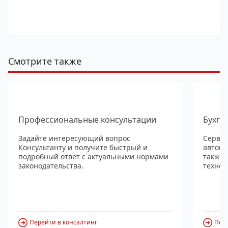
Смотрите также
Профессиональные консультации
Бухга
Задайте интересующий вопрос
Сервис
Консультанту и получите быстрый и
автома
подробный ответ с актуальными нормами
также
законодательства.
технол
Перейти в консалтинг
Пере