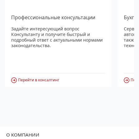
Профессиональные консультации
Бухга
Задайте интересующий вопрос
Сервис
Консультанту и получите быстрый и
автома
подробный ответ с актуальными нормами
также
законодательства.
технол
Перейти в консалтинг
Пере
О КОМПАНИИ