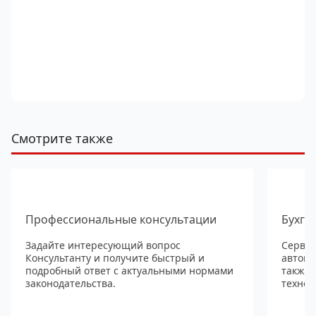
Смотрите также
Профессиональные консультации
Бухга
Задайте интересующий вопрос
Сервис
Консультанту и получите быстрый и
автома
подробный ответ с актуальными нормами
также
законодательства.
технол