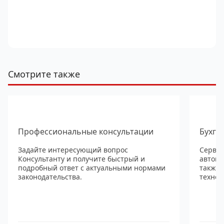
Смотрите также
Профессиональные консультации
Бухга
Задайте интересующий вопрос
Сервис
Консультанту и получите быстрый и
автома
подробный ответ с актуальными нормами
также
законодательства.
технол