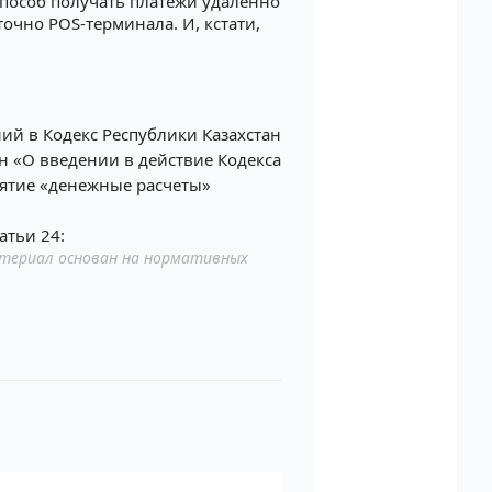
способ получать платежи удаленно
очно POS-терминала. И, кстати,
ий в Кодекс Республики Казахстан
н «О введении в действие Кодекса
нятие «денежные расчеты»
атьи 24:
териал основан на нормативных