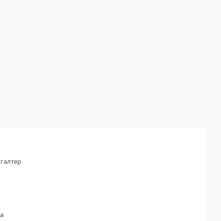
галтер
а