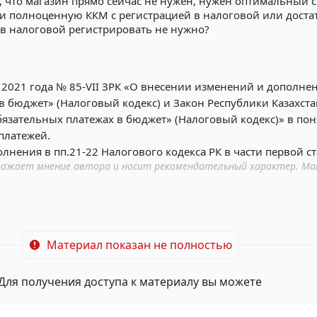
м, что магазин прямо сейчас не нужен, нужен оптимальный 
и полноценную ККМ с регистрацией в налоговой или достат
в налоговой регистрировать не нужно?
 2021 года № 85-VII ЗРК «О внесении изменений и дополнен
в бюджет» (Налоговый кодекс) и Закон Республики Казахста
обязательных платежах в бюджет» (Налоговый кодекс)» в по
платежей.
олнения в пп.21-22 Налогового кодекса РК в части первой ст
ажает мнение автора и носит рекомендательный характер. Ма
Материал показан не полностью
Для получения доступа к материалу вы можете