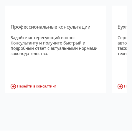
Профессиональные консультации
Бухга
Задайте интересующий вопрос
Сервис
Консультанту и получите быстрый и
автома
подробный ответ с актуальными нормами
также
законодательства.
технол
Перейти в консалтинг
Пере