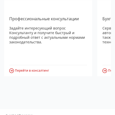
Профессиональные консультации
Бухга
Задайте интересующий вопрос
Сервис
Консультанту и получите быстрый и
автома
подробный ответ с актуальными нормами
также
законодательства.
технол
Перейти в консалтинг
Пере