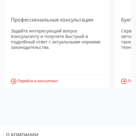
Профессиональные консультации
Бухга
Задайте интересующий вопрос
Сервис
Консультанту и получите быстрый и
автома
подробный ответ с актуальными нормами
также
законодательства.
технол
Перейти в консалтинг
Пере
О КОМПАНИИ