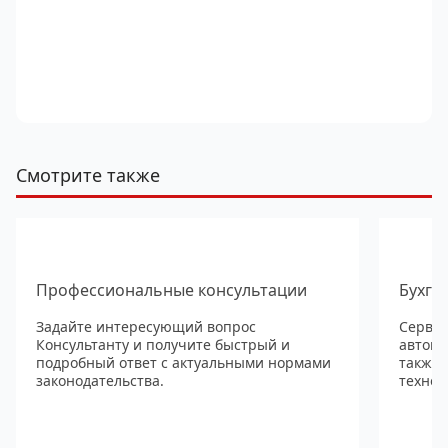
Смотрите также
Профессиональные консультации
Бухга
Задайте интересующий вопрос
Сервис
Консультанту и получите быстрый и
автома
подробный ответ с актуальными нормами
также
законодательства.
технол