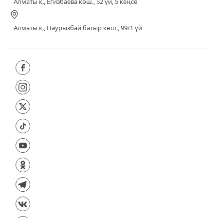
Алматы қ., Егизбаева көш., 52 үй, 5 кеңсе
Алматы қ., Наурызбай батыр көш., 99/1 үй