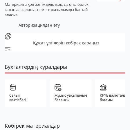
Материалға қол жетімділік жоқ, сіз оны бөлек
сатып ала аласыз
немесе жазылымды баптай
аласыз
Авторизациядан өту
Құжат үлгілерін көбірек қараңыз
Бухгалтердің құралдары
Салық
Жұмыс уақытының
ҚРҰБ валюталар
күнтізбесі
балансы
бағамы
Көбірек материалдар