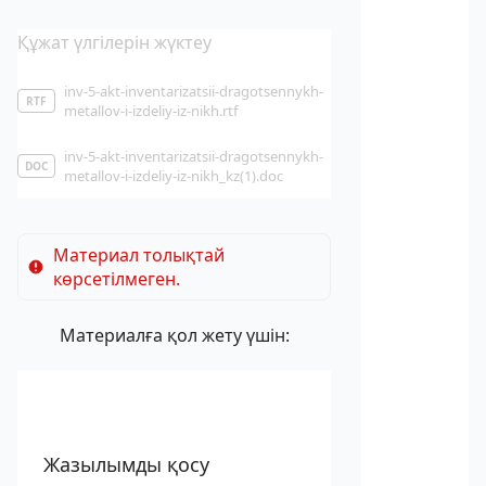
Құжат үлгілерін жүктеу
inv-5-akt-inventarizatsii-dragotsennykh-
RTF
metallov-i-izdeliy-iz-nikh.rtf
inv-5-akt-inventarizatsii-dragotsennykh-
DOC
metallov-i-izdeliy-iz-nikh_kz(1).doc
Материал толықтай
көрсетілмеген.
Материалға қол жету үшін:
Жазылымды қосу