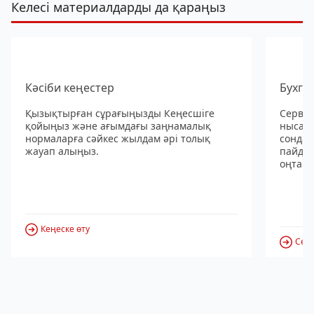
Келесі материалдарды да қараңыз
Кәсіби кеңестер
Бухга
Қызықтырған сұрағыңызды Кеңесшіге
Сервис
қойыңыз және ағымдағы заңнамалық
нысанд
нормаларға сәйкес жылдам әрі толық
сондай
жауап алыңыз.
пайдал
оңтайл
Кеңеске өту
Серв