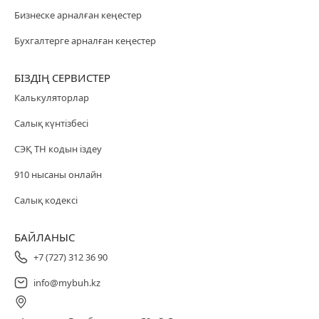
Бизнеске арналған кеңестер
Бухгалтерге арналған кеңестер
БІЗДІҢ СЕРВИСТЕР
Калькуляторлар
Салық күнтізбесі
СЭҚ ТН кодын іздеу
910 нысаны онлайн
Салық кодексі
БАЙЛАНЫС
+7 (727) 312 36 90
info@mybuh.kz