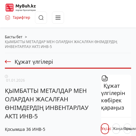
Тарифтер
Басты бет
>
ҚЫМБАТТЫ МЕТАЛДАР МЕН ОЛАРДАН ЖАСАЛҒАН ӨНІМДЕРДІҢ
ИНВЕНТАРЛАУ АКТІ ИНВ-5
Құжат үлгілері
01.01.2026
Құжат
ҚЫМБАТТЫ МЕТАЛДАР МЕН
үлгілерін
ОЛАРДАН ЖАСАЛҒАН
көбірек
ӨНІМДЕРДІҢ ИНВЕНТАРЛАУ
қараңыз
АКТІ ИНВ-5
Ұқсас
Жаңалары
Таным
Қосымша 36 ИНВ-5