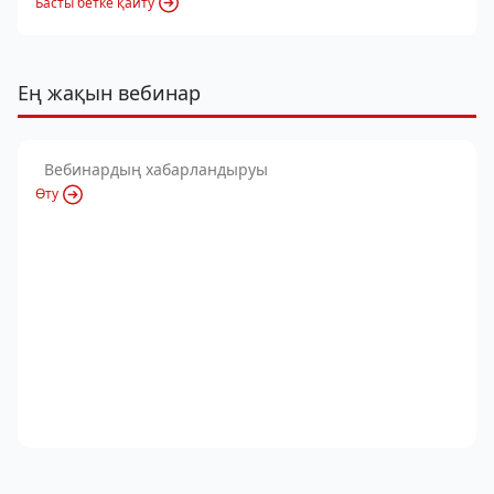
Басты бетке қайту
Ең жақын вебинар
Вебинардың хабарландыруы
Өту