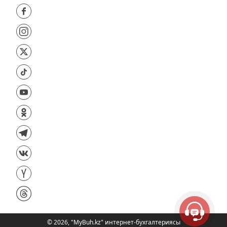
©
2026
,
"MyBuh.kz" интернет-бухгалтериясы