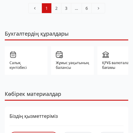
1
2
3
…
6
Бухгалтердің құралдары
Салық
Жұмыс уақытының
ҚРҰБ валюталар
күнтізбесі
балансы
бағамы
Көбірек материалдар
Біздің қызметтеріміз