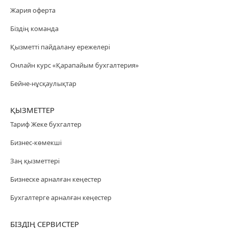
Жария оферта
Біздің команда
Қызметті пайдалану ережелері
Онлайн курс «Қарапайым бухгалтерия»
Бейне-нұсқаулықтар
ҚЫЗМЕТТЕР
Тариф Жеке бухгалтер
Бизнес-көмекші
Заң қызметтері
Бизнеске арналған кеңестер
Бухгалтерге арналған кеңестер
БІЗДІҢ СЕРВИСТЕР