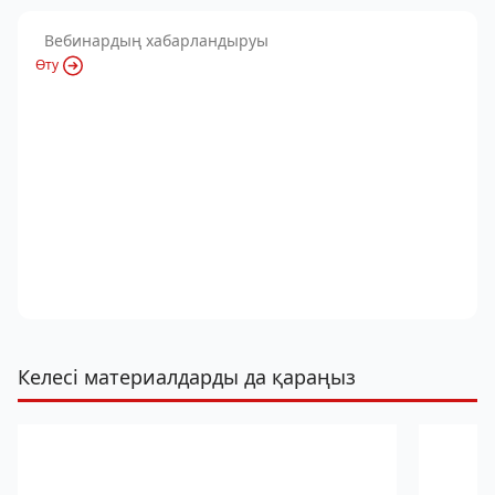
Вебинардың хабарландыруы
Өту
Келесі материалдарды да қараңыз