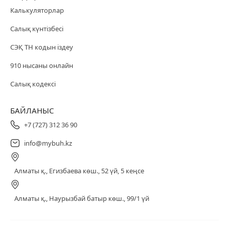
Калькуляторлар
Салық күнтізбесі
СЭҚ ТН кодын іздеу
910 нысаны онлайн
Салық кодексі
БАЙЛАНЫС
+7 (727) 312 36 90
info@mybuh.kz
Алматы қ., Егизбаева көш., 52 үй, 5 кеңсе
Алматы қ., Наурызбай батыр көш., 99/1 үй