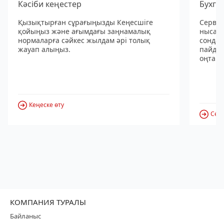
Кәсіби кеңестер
Бухга
Қызықтырған сұрағыңызды Кеңесшіге
Сервис
қойыңыз және ағымдағы заңнамалық
нысанд
нормаларға сәйкес жылдам әрі толық
сондай
жауап алыңыз.
пайдал
оңтайл
Кеңеске өту
Серв
КОМПАНИЯ ТУРАЛЫ
Байланыс