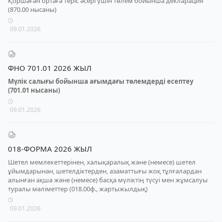
Қоршаған ортаға теріс әсері үшін төлем бойынша декларация
(870.00 нысаны)
09.01.2026
ФНО 701.01 2026 ЖЫЛ
Мүлік салығы бойынша ағымдағы төлемдерді есептеу
(701.01 нысаны)
09.01.2026
018-ФОРМA 2026 ЖЫЛ
Шетел мемлекеттерінен, халықаралық және (немесе) шетел
ұйымдарынан, шетелдіктерден, азаматтығы жоқ тұлғалардан
алынған ақша және (немесе) басқа мүліктің түсуі мен жұмсалуы
туралы мәліметтер (018.00ф., жартыжылдық)
09.01.2026