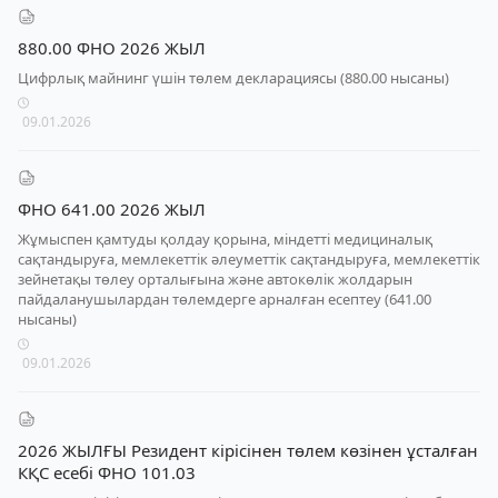
880.00 ФНО 2026 ЖЫЛ
Цифрлық майнинг үшін төлем декларациясы (880.00 нысаны)
09.01.2026
ФНО 641.00 2026 ЖЫЛ
Жұмыспен қамтуды қолдау қорына, міндетті медициналық
сақтандыруға, мемлекеттік әлеуметтік сақтандыруға, мемлекеттік
зейнетақы төлеу орталығына және автокөлік жолдарын
пайдаланушылардан төлемдерге арналған есептеу (641.00
нысаны)
09.01.2026
2026 ЖЫЛҒЫ Резидент кірісінен төлем көзінен ұсталған
КҚС есебі ФНО 101.03