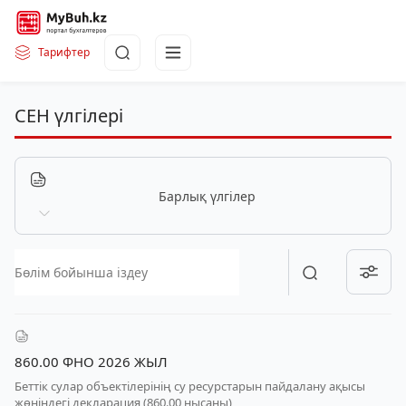
Тарифтер
СЕН үлгілері
Барлық үлгілер
860.00 ФНО 2026 ЖЫЛ
Беттік сулар объектілерінің су ресурстарын пайдалану ақысы
жөніндегі декларация (860.00 нысаны)