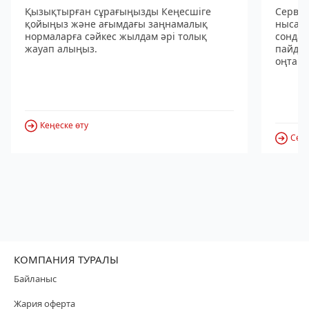
Қызықтырған сұрағыңызды Кеңесшіге
Сервис
қойыңыз және ағымдағы заңнамалық
нысанд
нормаларға сәйкес жылдам әрі толық
сондай
жауап алыңыз.
пайдал
оңтайл
Кеңеске өту
Серв
КОМПАНИЯ ТУРАЛЫ
Байланыс
Жария оферта