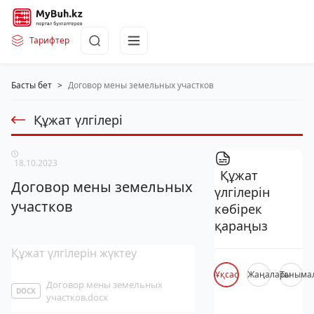
Тарифтер
Басты бет
>
Договор мены земельных участков
Құжат үлгілері
18.10.2023
Құжат
Договор мены земельных
үлгілерін
участков
көбірек
қараңыз
Құжат үлгілерін жүктеу
Ұқсас
Жаңалары
Таныма
Договор мены земельных
DOCX
участков.docx