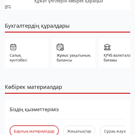
Құжат үлгілерін көбірек қараңыз
Бухгалтердің құралдары
Салық
Жұмыс уақытының
ҚРҰБ валюталар
күнтізбесі
балансы
бағамы
Көбірек материалдар
Біздің қызметтеріміз
Барлық материалдар
Жаңалықтар
Сұрақ-жауап