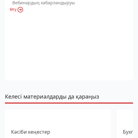
Вебинардың хабарландыруы
Өту
Келесі материалдарды да қараңыз
Кәсіби кеңестер
Бухга