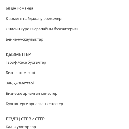
Біздің команда
Қызметті пайдалану ережелері
Онлайн курс «Қарапайым бухгалтерия»
Бейне-нұсқаулықтар
ҚЫЗМЕТТЕР
Тариф Жеке бухгалтер
Бизнес-көмекші
Заң қызметтері
Бизнеске арналған кеңестер
Бухгалтерге арналған кеңестер
БІЗДІҢ СЕРВИСТЕР
Калькуляторлар