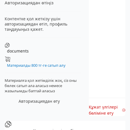
Авторизациядан өтіңіз
Контентке қол жеткізу үшін
авторизациядан өтіп, профиль
таңдауыңыз қажет.
documents
Материалды 800 тг-ге сатып алу
Материалға қол жетімділік жоқ, сіз оны
бөлек сатып ала аласыз
немесе
жазылымды баптай аласыз
Авторизациядан өту
Құжат үлгілері
бөліміне өту