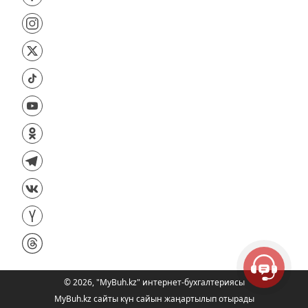
©
2026
,
"MyBuh.kz" интернет-бухгалтериясы
MyBuh.kz сайты күн сайын жаңартылып отырады