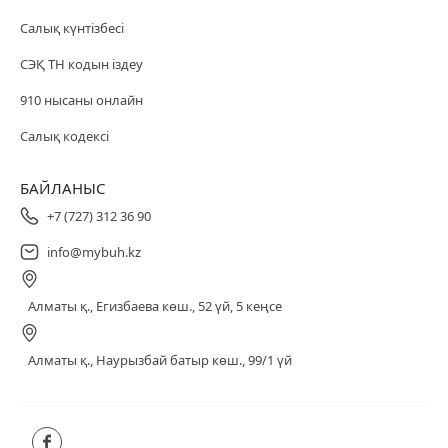
Салық күнтізбесі
СЭҚ ТН кодын іздеу
910 нысаны онлайн
Салық кодексі
БАЙЛАНЫС
+7 (727) 312 36 90
info@mybuh.kz
Алматы қ., Егизбаева көш., 52 үй, 5 кеңсе
Алматы қ., Наурызбай батыр көш., 99/1 үй