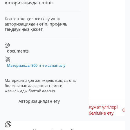
Авторизациядан өтіңіз
Контентке қол жеткізу үшін
авторизациядан өтіп, профиль
таңдауыңыз қажет.
documents
Материалды 800 тг-ге сатып алу
Материалға қол жетімділік жоқ, сіз оны
бөлек сатып ала аласыз
немесе
жазылымды баптай аласыз
Авторизациядан өту
Құжат үлгілері
бөліміне өту