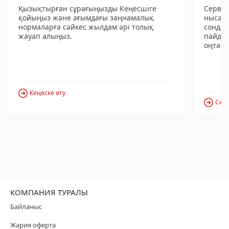
Қызықтырған сұрағыңызды Кеңесшіге
Сервис
қойыңыз және ағымдағы заңнамалық
нысанд
нормаларға сәйкес жылдам әрі толық
сондай
жауап алыңыз.
пайдал
оңтайл
Кеңеске өту
Серв
КОМПАНИЯ ТУРАЛЫ
Байланыс
Жария оферта