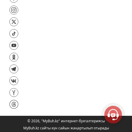
©
2026
,
"MyBuh.kz" интернет-бухгалтериясы
MyBuh.kz сайты күн сайын жаңартылып отырады