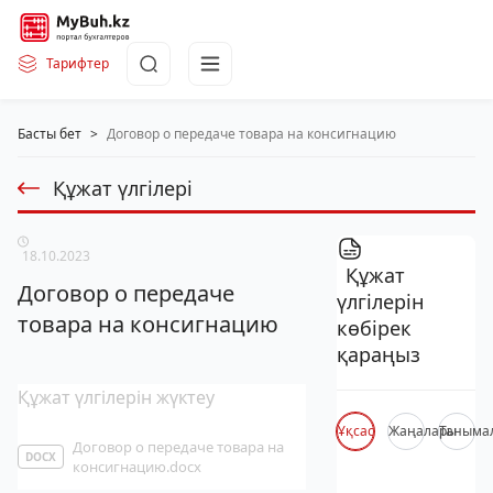
Тарифтер
Басты бет
>
Договор о передаче товара на консигнацию
Құжат үлгілері
18.10.2023
Құжат
Договор о передаче
үлгілерін
товара на консигнацию
көбірек
қараңыз
Құжат үлгілерін жүктеу
Ұқсас
Жаңалары
Таныма
Договор о передаче товара на
DOCX
консигнацию.docx