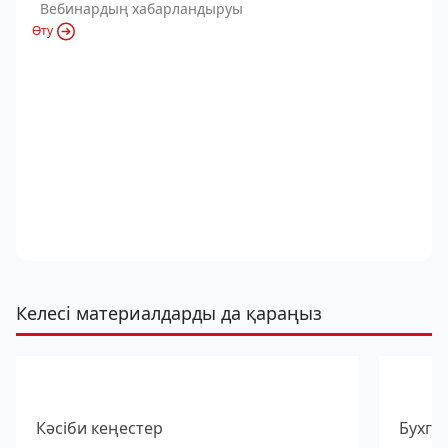
Вебинардың хабарландыруы
Өту
Келесі материалдарды да қараңыз
Кәсіби кеңестер
Бухга