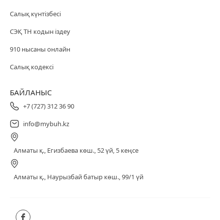
Салық күнтізбесі
СЭҚ ТН кодын іздеу
910 нысаны онлайн
Салық кодексі
БАЙЛАНЫС
+7 (727) 312 36 90
info@mybuh.kz
Алматы қ., Егизбаева көш., 52 үй, 5 кеңсе
Алматы қ., Наурызбай батыр көш., 99/1 үй