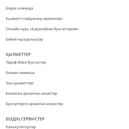
Біздің команда
Қызметті пайдалану ережелері
Онлайн курс «Қарапайым бухгалтерия»
Бейне-нұсқаулықтар
ҚЫЗМЕТТЕР
Тариф Жеке бухгалтер
Бизнес-көмекші
Заң қызметтері
Бизнеске арналған кеңестер
Бухгалтерге арналған кеңестер
БІЗДІҢ СЕРВИСТЕР
Калькуляторлар