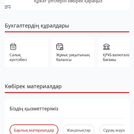
Құжат үлгілерін көбірек қараңыз
Бухгалтердің құралдары
Салық
Жұмыс уақытының
ҚРҰБ валюталар
күнтізбесі
балансы
бағамы
Көбірек материалдар
Біздің қызметтеріміз
Барлық материалдар
Жаңалықтар
Сұрақ-жауап