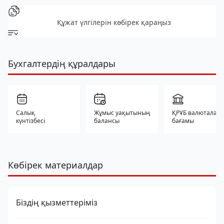
Құжат үлгілерін көбірек қараңыз
Бухгалтердің құралдары
Салық
Жұмыс уақытының
ҚРҰБ валюталар
күнтізбесі
балансы
бағамы
Көбірек материалдар
Біздің қызметтеріміз