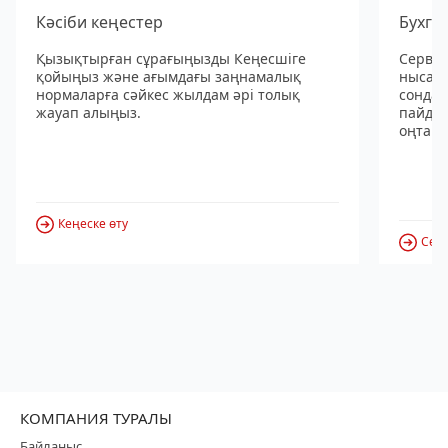
Кәсіби кеңестер
Бухга
Қызықтырған сұрағыңызды Кеңесшіге
Сервис
қойыңыз және ағымдағы заңнамалық
нысанд
нормаларға сәйкес жылдам әрі толық
сондай
жауап алыңыз.
пайдал
оңтайл
Кеңеске өту
Серв
КОМПАНИЯ ТУРАЛЫ
Байланыс