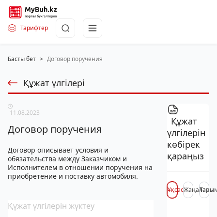
Тарифтер
Басты бет
>
Договор поручения
Құжат үлгілері
11.08.2023
Құжат
Договор поручения
үлгілерін
көбірек
Договор описывает условия и
қараңыз
обязательства между Заказчиком и
Исполнителем в отношении поручения на
приобретение и поставку автомобиля.
Ұқсас
Жаңалары
Таны
Құжат үлгілерін жүктеу