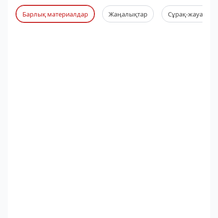
Барлық материалдар
Жаңалықтар
Сұрақ-жауап