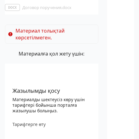
Договор поручения.docx
DOCX
Материал толықтай
көрсетілмеген.
Материалға қол жету үшін:
Жазылымды қосу
Материалды шектеусіз көру үшін
тарифтері бойынша порталға
жазылушы болыңыз.
Тарифтерге өту