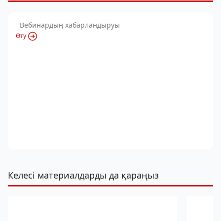
Вебинардың хабарландыруы
Өту
Келесі материалдарды да қараңыз