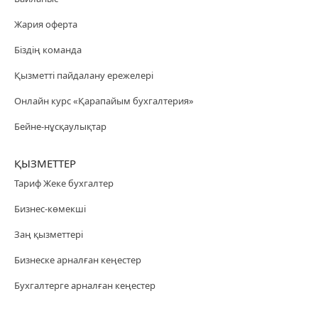
Жария оферта
Біздің команда
Қызметті пайдалану ережелері
Онлайн курс «Қарапайым бухгалтерия»
Бейне-нұсқаулықтар
ҚЫЗМЕТТЕР
Тариф Жеке бухгалтер
Бизнес-көмекші
Заң қызметтері
Бизнеске арналған кеңестер
Бухгалтерге арналған кеңестер