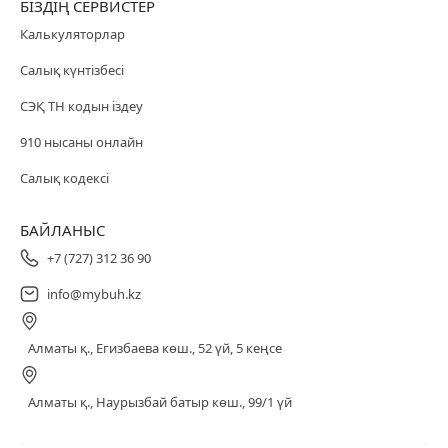
БІЗДІҢ СЕРВИСТЕР
Калькуляторлар
Салық күнтізбесі
СЭҚ ТН кодын іздеу
910 нысаны онлайн
Салық кодексі
БАЙЛАНЫС
+7 (727) 312 36 90
info@mybuh.kz
Алматы қ., Егизбаева көш., 52 үй, 5 кеңсе
Алматы қ., Наурызбай батыр көш., 99/1 үй