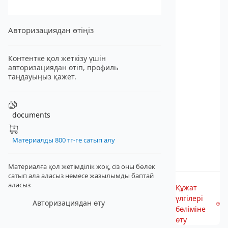
Авторизациядан өтіңіз
Контентке қол жеткізу үшін
авторизациядан өтіп, профиль
таңдауыңыз қажет.
documents
Материалды 800 тг-ге сатып алу
Материалға қол жетімділік жоқ, сіз оны бөлек
сатып ала аласыз
немесе жазылымды баптай
аласыз
Құжат
үлгілері
Авторизациядан өту
бөліміне
өту