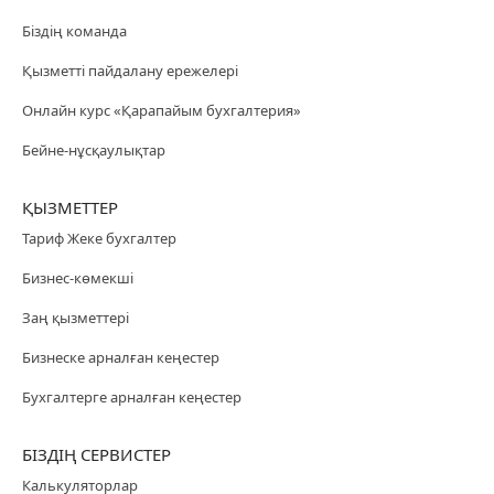
Біздің команда
Қызметті пайдалану ережелері
Онлайн курс «Қарапайым бухгалтерия»
Бейне-нұсқаулықтар
ҚЫЗМЕТТЕР
Тариф Жеке бухгалтер
Бизнес-көмекші
Заң қызметтері
Бизнеске арналған кеңестер
Бухгалтерге арналған кеңестер
БІЗДІҢ СЕРВИСТЕР
Калькуляторлар