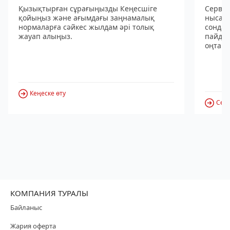
Қызықтырған сұрағыңызды Кеңесшіге
Сервис
қойыңыз және ағымдағы заңнамалық
нысанд
нормаларға сәйкес жылдам әрі толық
сондай
жауап алыңыз.
пайдал
оңтайл
Кеңеске өту
Серв
КОМПАНИЯ ТУРАЛЫ
Байланыс
Жария оферта