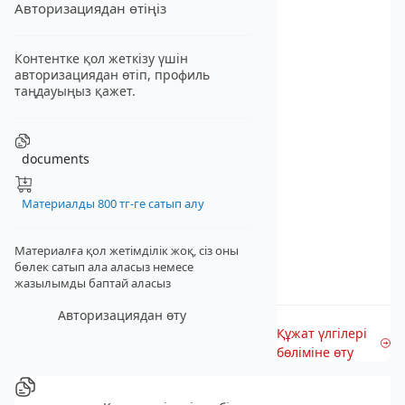
Авторизациядан өтіңіз
Контентке қол жеткізу үшін
авторизациядан өтіп, профиль
таңдауыңыз қажет.
documents
Материалды 800 тг-ге сатып алу
Материалға қол жетімділік жоқ, сіз оны
бөлек сатып ала аласыз
немесе
жазылымды баптай аласыз
Авторизациядан өту
Құжат үлгілері
бөліміне өту