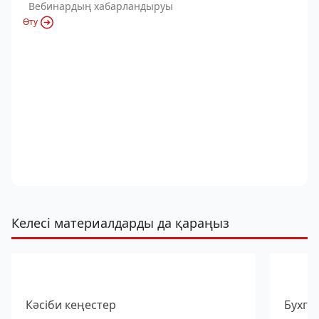
Вебинардың хабарландыруы
Өту
Келесі материалдарды да қараңыз
Кәсіби кеңестер
Бухга