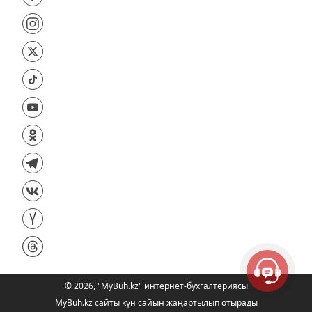
©
2026
,
"MyBuh.kz" интернет-бухгалтериясы
MyBuh.kz сайты күн сайын жаңартылып отырады