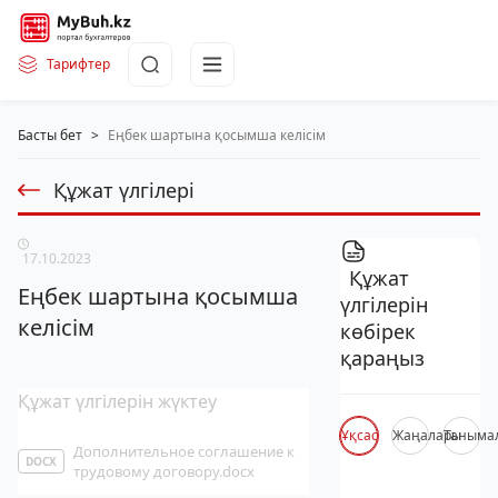
Тарифтер
Басты бет
>
Еңбек шартына қосымша келісім
Құжат үлгілері
17.10.2023
Құжат
Еңбек шартына қосымша
үлгілерін
келісім
көбірек
қараңыз
Құжат үлгілерін жүктеу
Ұқсас
Жаңалары
Таныма
Дополнительное соглашение к
DOCX
трудовому договору.docx