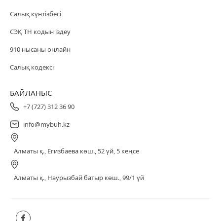
Салық күнтізбесі
СЭҚ ТН кодын іздеу
910 нысаны онлайн
Салық кодексі
БАЙЛАНЫС
+7 (727) 312 36 90
info@mybuh.kz
Алматы қ., Егизбаева көш., 52 үй, 5 кеңсе
Алматы қ., Наурызбай батыр көш., 99/1 үй