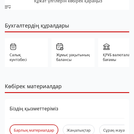
Құжат үлгілерін көбірек қараңыз
Бухгалтердің құралдары
Салық
Жұмыс уақытының
ҚРҰБ валюталар
күнтізбесі
балансы
бағамы
Көбірек материалдар
Біздің қызметтеріміз
Барлық материалдар
Жаңалықтар
Сұрақ-жауап