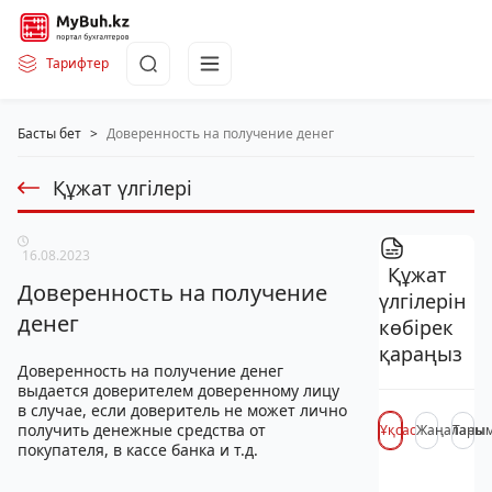
Тарифтер
Басты бет
>
Доверенность на получение денег
Құжат үлгілері
16.08.2023
Құжат
Доверенность на получение
үлгілерін
денег
көбірек
қараңыз
Доверенность на получение денег
выдается доверителем доверенному лицу
в случае, если доверитель не может лично
получить денежные средства от
Ұқсас
Жаңалары
Таны
покупателя, в кассе банка и т.д.