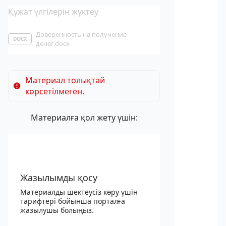
Құжат үлгілерін жүктеу
Доверенность на получение
DOCX
денег.docx
Материал толықтай
көрсетілмеген.
Материалға қол жету үшін:
Жазылымды қосу
Материалды шектеусіз көру үшін
тарифтері бойынша порталға
жазылушы болыңыз.