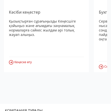
Кәсіби кеңестер
Бухга
Қызықтырған сұрағыңызды Кеңесшіге
Сервис
қойыңыз және ағымдағы заңнамалық
нысанд
нормаларға сәйкес жылдам әрі толық
сондай
жауап алыңыз.
пайдал
оңтайл
Кеңеске өту
Серв
КОМПАНИЯ ТУРАЛЫ