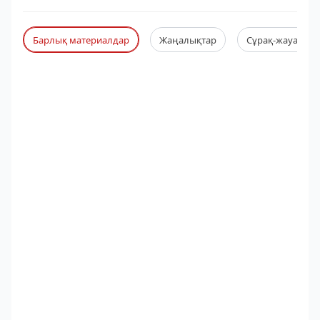
Барлық материалдар
Жаңалықтар
Сұрақ-жауап