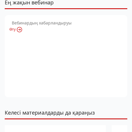
Ең жақын вебинар
Вебинардың хабарландыруы
Өту
Келесі материалдарды да қараңыз