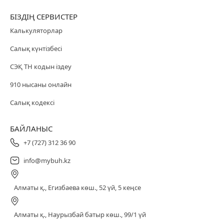
БІЗДІҢ СЕРВИСТЕР
Калькуляторлар
Салық күнтізбесі
СЭҚ ТН кодын іздеу
910 нысаны онлайн
Салық кодексі
БАЙЛАНЫС
+7 (727) 312 36 90
info@mybuh.kz
Алматы қ., Егизбаева көш., 52 үй, 5 кеңсе
Алматы қ., Наурызбай батыр көш., 99/1 үй