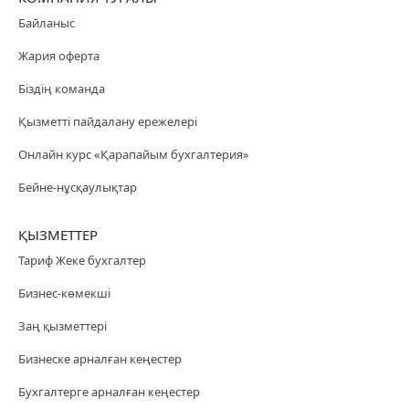
Байланыс
Жария оферта
Біздің команда
Қызметті пайдалану ережелері
Онлайн курс «Қарапайым бухгалтерия»
Бейне-нұсқаулықтар
ҚЫЗМЕТТЕР
Тариф Жеке бухгалтер
Бизнес-көмекші
Заң қызметтері
Бизнеске арналған кеңестер
Бухгалтерге арналған кеңестер