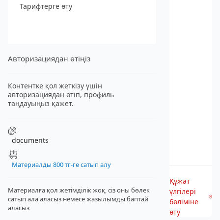
Тарифтерге өту
Авторизациядан өтіңіз
Контентке қол жеткізу үшін
авторизациядан өтіп, профиль
таңдауыңыз қажет.
documents
Материалды 800 тг-ге сатып алу
Құжат
Материалға қол жетімділік жоқ, сіз оны бөлек
үлгілері
сатып ала аласыз
немесе жазылымды баптай
бөліміне
аласыз
өту