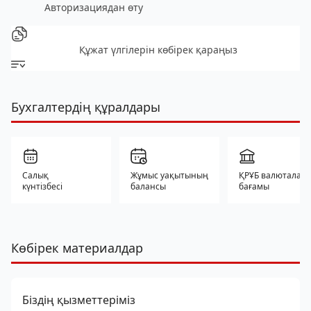
Авторизациядан өту
Құжат үлгілерін көбірек қараңыз
Бухгалтердің құралдары
Салық
Жұмыс уақытының
ҚРҰБ валюталар
күнтізбесі
балансы
бағамы
Көбірек материалдар
Біздің қызметтеріміз