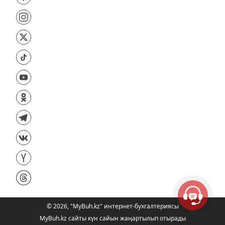
©
2026
,
"MyBuh.kz" интернет-бухгалтериясы
MyBuh.kz сайты күн сайын жаңартылып отырады