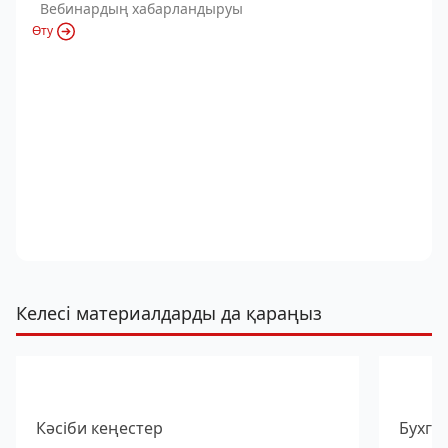
Вебинардың хабарландыруы
Өту
Келесі материалдарды да қараңыз
Кәсіби кеңестер
Бухга