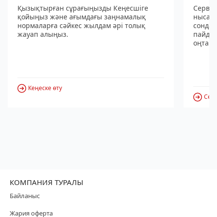
Қызықтырған сұрағыңызды Кеңесшіге
Сервис
қойыңыз және ағымдағы заңнамалық
нысанд
нормаларға сәйкес жылдам әрі толық
сондай
жауап алыңыз.
пайдал
оңтайл
Кеңеске өту
Серв
КОМПАНИЯ ТУРАЛЫ
Байланыс
Жария оферта