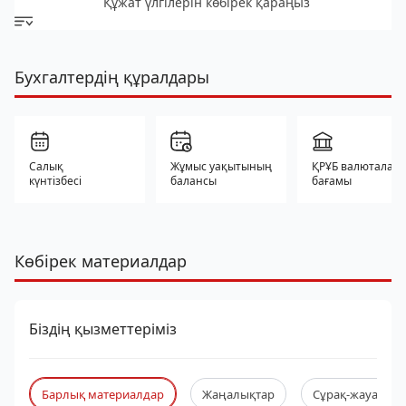
Құжат үлгілерін көбірек қараңыз
Бухгалтердің құралдары
Салық
Жұмыс уақытының
ҚРҰБ валюталар
күнтізбесі
балансы
бағамы
Көбірек материалдар
Біздің қызметтеріміз
Барлық материалдар
Жаңалықтар
Сұрақ-жауап