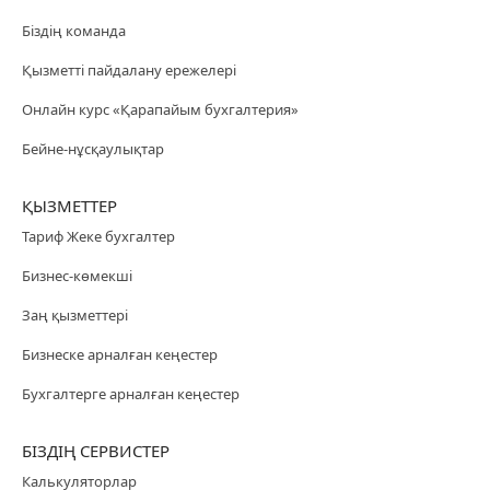
Біздің команда
Қызметті пайдалану ережелері
Онлайн курс «Қарапайым бухгалтерия»
Бейне-нұсқаулықтар
ҚЫЗМЕТТЕР
Тариф Жеке бухгалтер
Бизнес-көмекші
Заң қызметтері
Бизнеске арналған кеңестер
Бухгалтерге арналған кеңестер
БІЗДІҢ СЕРВИСТЕР
Калькуляторлар