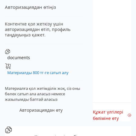
Авторизациядан өтіңіз
Контентке қол жеткізу үшін
авторизациядан өтіп, профиль
таңдауыңыз қажет.
documents
Материалды 800 тг-ге сатып алу
Материалға қол жетімділік жоқ, сіз оны
бөлек сатып ала аласыз
немесе
жазылымды баптай аласыз
Авторизациядан өту
Құжат үлгілері
бөліміне өту