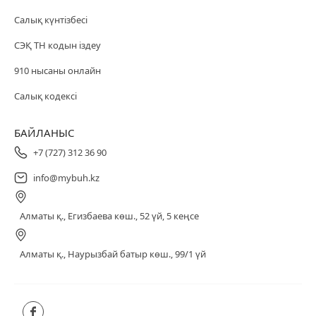
Салық күнтізбесі
СЭҚ ТН кодын іздеу
910 нысаны онлайн
Салық кодексі
БАЙЛАНЫС
+7 (727) 312 36 90
info@mybuh.kz
Алматы қ., Егизбаева көш., 52 үй, 5 кеңсе
Алматы қ., Наурызбай батыр көш., 99/1 үй