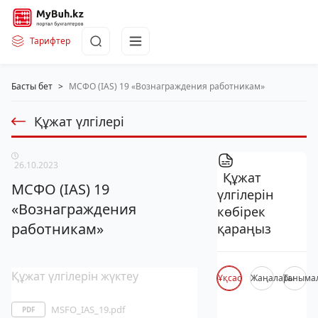
Тарифтер
Басты бет
>
МСФО (IAS) 19 «Вознаграждения работникам»
Құжат үлгілері
26.10.2023
Құжат
МСФО (IAS) 19
үлгілерін
«Вознаграждения
көбірек
работникам»
қараңыз
Құжат үлгілерін жүктеу
Ұқсас
Жаңалары
Таныма
MSFO_IAS_19.pdf
PDF