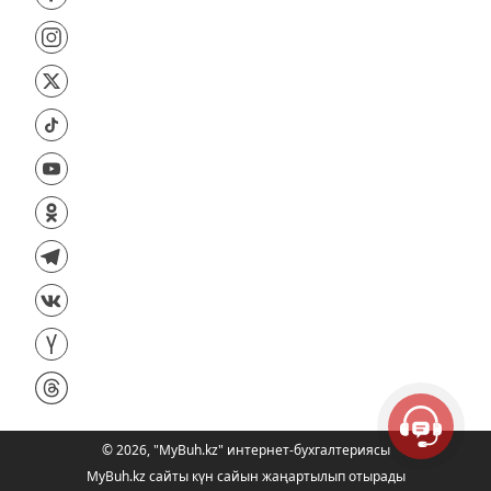
©
2026
,
"MyBuh.kz" интернет-бухгалтериясы
MyBuh.kz сайты күн сайын жаңартылып отырады