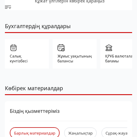
Құжат үлгілерін көбірек қараңыз
Бухгалтердің құралдары
Салық
Жұмыс уақытының
ҚРҰБ валюталар
күнтізбесі
балансы
бағамы
Көбірек материалдар
Біздің қызметтеріміз
Барлық материалдар
Жаңалықтар
Сұрақ-жауап