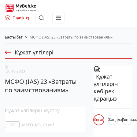
Тарифтер
Басты бет
>
МСФО (IAS) 23 «Затраты по заимствованиям»
Құжат үлгілері
26.10.2023
Құжат
МСФО (IAS) 23 «Затраты
үлгілерін
по заимствованиям»
көбірек
қараңыз
Құжат үлгілерін жүктеу
Ұқсас
Жаңалары
Таныма
MSFO_IAS_23.pdf
PDF