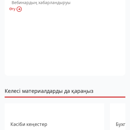
Вебинардың хабарландыруы
Өту
Келесі материалдарды да қараңыз
Кәсіби кеңестер
Бухга