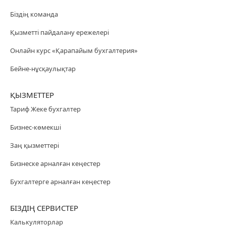
Біздің команда
Қызметті пайдалану ережелері
Онлайн курс «Қарапайым бухгалтерия»
Бейне-нұсқаулықтар
ҚЫЗМЕТТЕР
Тариф Жеке бухгалтер
Бизнес-көмекші
Заң қызметтері
Бизнеске арналған кеңестер
Бухгалтерге арналған кеңестер
БІЗДІҢ СЕРВИСТЕР
Калькуляторлар