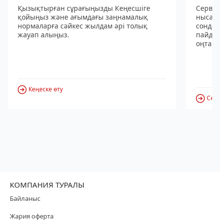
Қызықтырған сұрағыңызды Кеңесшіге
Сервис
қойыңыз және ағымдағы заңнамалық
нысанд
нормаларға сәйкес жылдам әрі толық
сондай
жауап алыңыз.
пайдал
оңтайл
Кеңеске өту
Серв
КОМПАНИЯ ТУРАЛЫ
Байланыс
Жария оферта