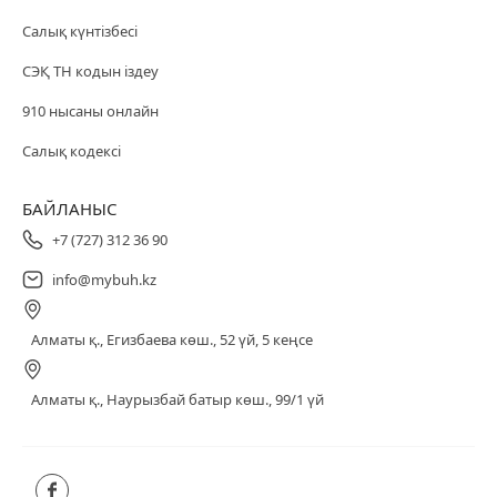
Салық күнтізбесі
СЭҚ ТН кодын іздеу
910 нысаны онлайн
Салық кодексі
БАЙЛАНЫС
+7 (727) 312 36 90
info@mybuh.kz
Алматы қ., Егизбаева көш., 52 үй, 5 кеңсе
Алматы қ., Наурызбай батыр көш., 99/1 үй