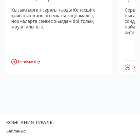
Қызықтырған сұрағыңызды Кеңесшіге
Сервис
қойыңыз және ағымдағы заңнамалық
нысанд
нормаларға сәйкес жылдам әрі толық
сондай
жауап алыңыз.
пайдал
оңтайл
Кеңеске өту
Серв
КОМПАНИЯ ТУРАЛЫ
Байланыс