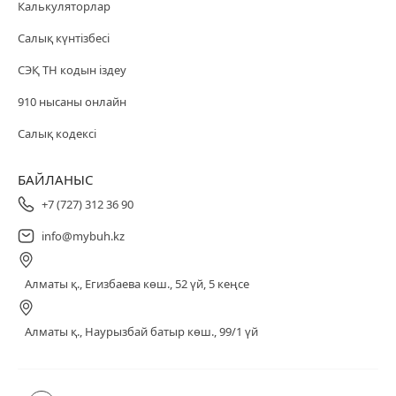
Калькуляторлар
Салық күнтізбесі
СЭҚ ТН кодын іздеу
910 нысаны онлайн
Салық кодексі
БАЙЛАНЫС
+7 (727) 312 36 90
info@mybuh.kz
Алматы қ., Егизбаева көш., 52 үй, 5 кеңсе
Алматы қ., Наурызбай батыр көш., 99/1 үй