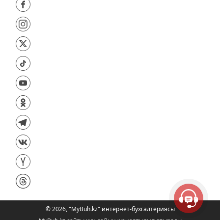
©
2026
,
"MyBuh.kz" интернет-бухгалтериясы