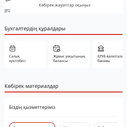
Көбірек жауаптар оқыңыз
Бухгалтердің құралдары
Салық
Жұмыс уақытының
ҚРҰБ валюталар
күнтізбесі
балансы
бағамы
Көбірек материалдар
Біздің қызметтеріміз