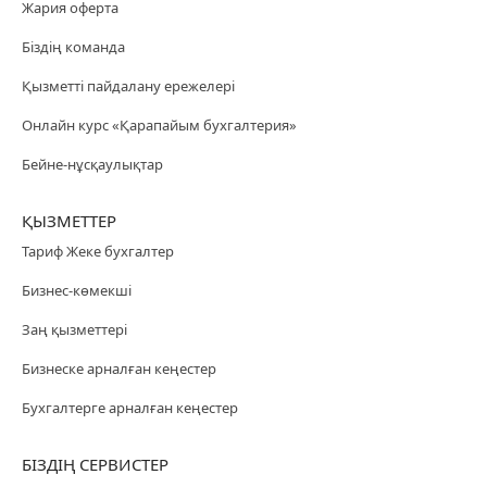
Жария оферта
Біздің команда
Қызметті пайдалану ережелері
Онлайн курс «Қарапайым бухгалтерия»
Бейне-нұсқаулықтар
ҚЫЗМЕТТЕР
Тариф Жеке бухгалтер
Бизнес-көмекші
Заң қызметтері
Бизнеске арналған кеңестер
Бухгалтерге арналған кеңестер
БІЗДІҢ СЕРВИСТЕР