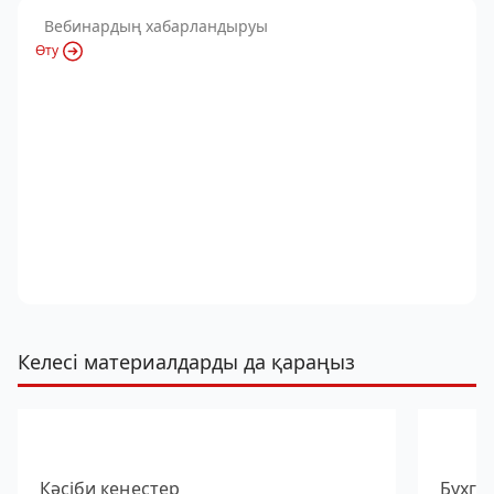
Вебинардың хабарландыруы
Өту
Келесі материалдарды да қараңыз
Кәсіби кеңестер
Бухга