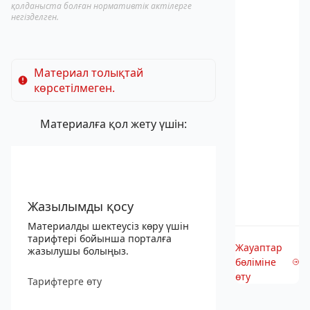
қолданыста болған нормативтік актілерге
негізделген.
Материал толықтай
көрсетілмеген.
Материалға қол жету үшін:
Жазылымды қосу
Материалды шектеусіз көру үшін
тарифтері бойынша порталға
Жауаптар
жазылушы болыңыз.
бөліміне
өту
Тарифтерге өту