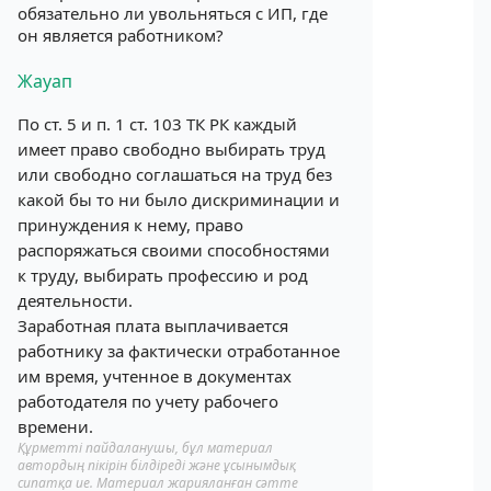
обязательно ли увольняться с ИП, где
он является работником?
Жауап
По ст. 5 и п. 1 ст. 103 ТК РК каждый
имеет право свободно выбирать труд
или свободно соглашаться на труд без
какой бы то ни было дискриминации и
принуждения к нему, право
распоряжаться своими способностями
к труду, выбирать профессию и род
деятельности.
Заработная плата выплачивается
работнику за фактически отработанное
им время, учтенное в документах
работодателя по учету рабочего
времени.
Құрметті пайдаланушы, бұл материал
автордың пікірін білдіреді және ұсынымдық
сипатқа ие. Материал жарияланған сәтте