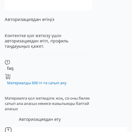
Авторизациядан өтіңіз
Контентке қол жеткізу үшін
авторизациядан өтіп, профиль
таңдауыңыз қажет.
faq
Материалды 600 тг-ге сатып алу
Материалға қол жетімділік жоқ, сіз оны бөлек
сатып ала аласыз
немесе жазылымды баптай
аласыз
Авторизациядан өту