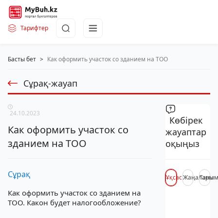
Тарифтер
Басты бет
>
Как оформить участок со зданием на ТОО
Сұрақ-жауап
24.10.2023
Көбірек
Как оформить участок со
жауаптар
зданием на ТОО
оқыңыз
Сұрақ
Ұқсас
Жаңалары
Таны
Как оформить участок со зданием на
ТОО. Какон будет налогообложение?