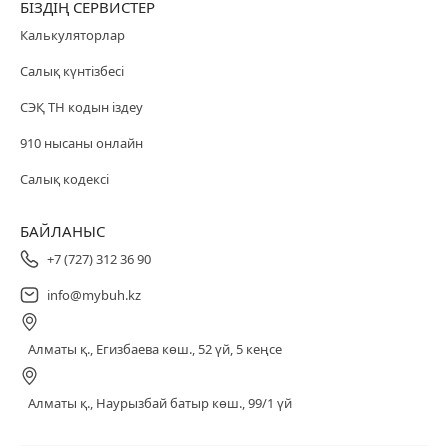
БІЗДІҢ СЕРВИСТЕР
Калькуляторлар
Салық күнтізбесі
СЭҚ ТН кодын іздеу
910 нысаны онлайн
Салық кодексі
БАЙЛАНЫС
+7 (727) 312 36 90
info@mybuh.kz
Алматы қ., Егизбаева көш., 52 үй, 5 кеңсе
Алматы қ., Наурызбай батыр көш., 99/1 үй