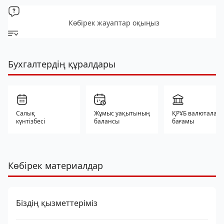
Көбірек жауаптар оқыңыз
Бухгалтердің құралдары
Салық
Жұмыс уақытының
ҚРҰБ валюталар
күнтізбесі
балансы
бағамы
Көбірек материалдар
Біздің қызметтеріміз