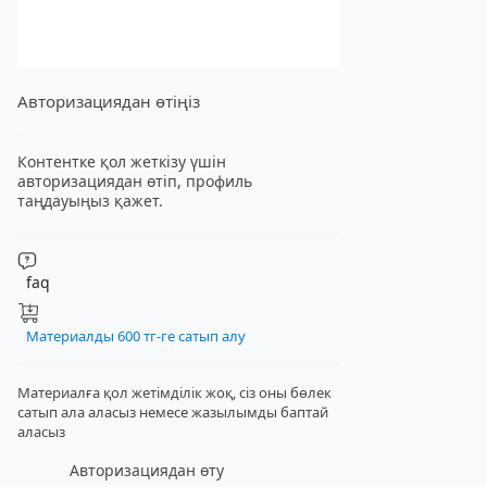
Авторизациядан өтіңіз
Контентке қол жеткізу үшін
авторизациядан өтіп, профиль
таңдауыңыз қажет.
faq
Материалды 600 тг-ге сатып алу
Материалға қол жетімділік жоқ, сіз оны бөлек
сатып ала аласыз
немесе жазылымды баптай
аласыз
Авторизациядан өту