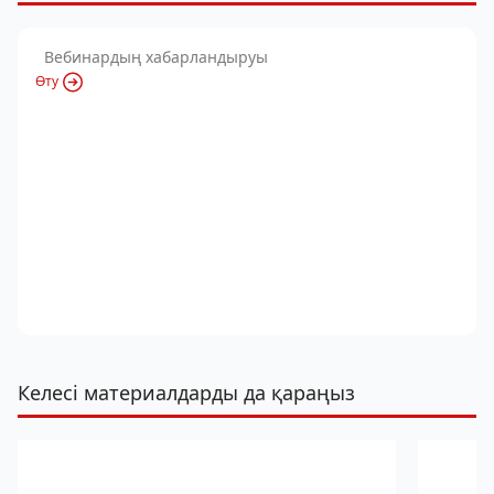
Вебинардың хабарландыруы
Өту
Келесі материалдарды да қараңыз