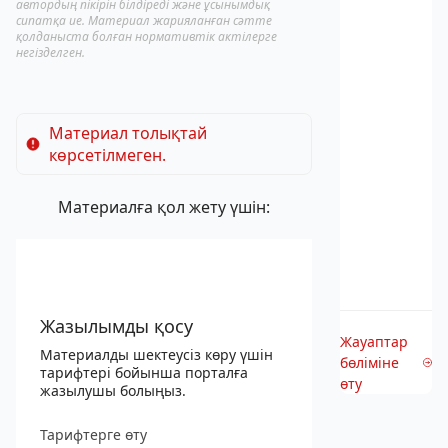
автордың пікірін білдіреді және ұсынымдық
сипатқа ие. Материал жарияланған сәтте
қолданыста болған нормативтік актілерге
негізделген.
Материал толықтай
көрсетілмеген.
Материалға қол жету үшін:
Жазылымды қосу
Жауаптар
Материалды шектеусіз көру үшін
бөліміне
тарифтері бойынша порталға
өту
жазылушы болыңыз.
Тарифтерге өту