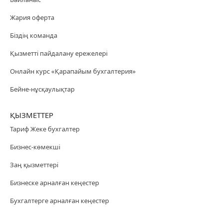
Жария оферта
Біздің команда
Қызметті пайдалану ережелері
Онлайн курс «Қарапайым бухгалтерия»
Бейне-нұсқаулықтар
ҚЫЗМЕТТЕР
Тариф Жеке бухгалтер
Бизнес-көмекші
Заң қызметтері
Бизнеске арналған кеңестер
Бухгалтерге арналған кеңестер