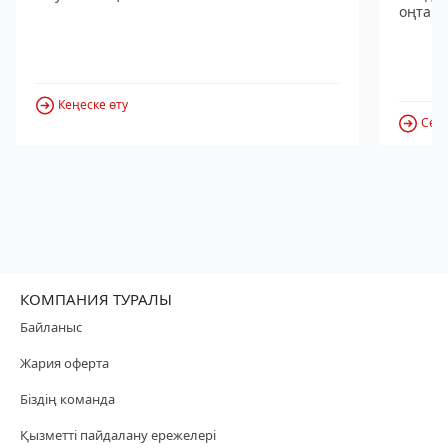
оңтайл
Кеңеске өту
Серв
КОМПАНИЯ ТУРАЛЫ
Байланыс
Жария оферта
Біздің команда
Қызметті пайдалану ережелері