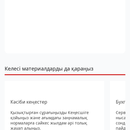
Келесі материалдарды да қараңыз
Кәсіби кеңестер
Бухга
Қызықтырған сұрағыңызды Кеңесшіге
Сервис
қойыңыз және ағымдағы заңнамалық
нысанд
нормаларға сәйкес жылдам әрі толық
сондай
жауап алыңыз.
пайдал