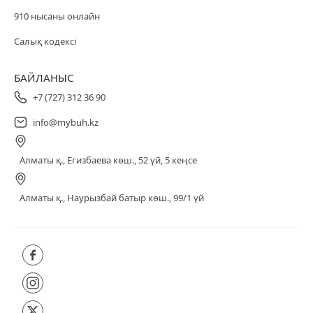
910 нысаны онлайн
Салық кодексі
БАЙЛАНЫС
+7 (727) 312 36 90
info@mybuh.kz
Алматы қ., Егизбаева көш., 52 үй, 5 кеңсе
Алматы қ., Наурызбай батыр көш., 99/1 үй