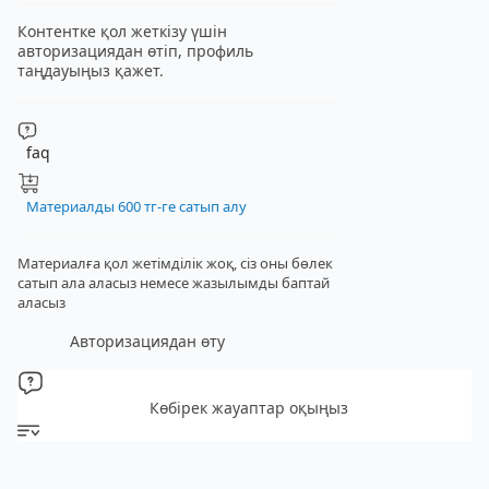
Контентке қол жеткізу үшін
авторизациядан өтіп, профиль
таңдауыңыз қажет.
faq
Материалды 600 тг-ге сатып алу
Материалға қол жетімділік жоқ, сіз оны бөлек
сатып ала аласыз
немесе жазылымды баптай
аласыз
Авторизациядан өту
Көбірек жауаптар оқыңыз