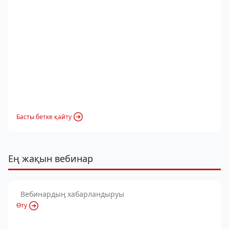
Басты бетке қайту
Ең жақын вебинар
Вебинардың хабарландыруы
Өту