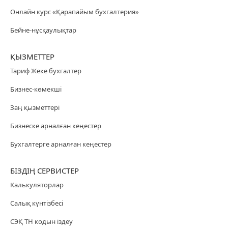
Онлайн курс «Қарапайым бухгалтерия»
Бейне-нұсқаулықтар
ҚЫЗМЕТТЕР
Тариф Жеке бухгалтер
Бизнес-көмекші
Заң қызметтері
Бизнеске арналған кеңестер
Бухгалтерге арналған кеңестер
БІЗДІҢ СЕРВИСТЕР
Калькуляторлар
Салық күнтізбесі
СЭҚ ТН кодын іздеу