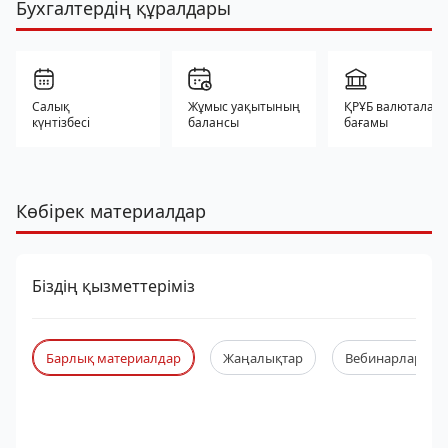
Бухгалтердің құралдары
Салық
Жұмыс уақытының
ҚРҰБ валюталар
күнтізбесі
балансы
бағамы
Көбірек материалдар
Біздің қызметтеріміз
Барлық материалдар
Жаңалықтар
Вебинарлар