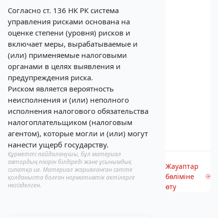
Согласно ст. 136 НК РК система
управления рисками основана на
оценке степени (уровня) рисков и
включает меры, вырабатываемые и
(или) применяемые налоговыми
органами в целях выявления и
предупреждения риска.
Риском является вероятность
неисполнения и (или) неполного
исполнения налогового обязательства
налогоплательщиком (налоговым
агентом), которые могли и (или) могут
нанести ущерб государству.
Құрметті пайдаланушы, бұл материал
автордың пікірін білдіреді және ұсынымдық
Жауаптар
сипатқа ие. Материал жарияланған сәтте
бөліміне
қолданыста болған нормативтік актілерге
негізделген.
өту