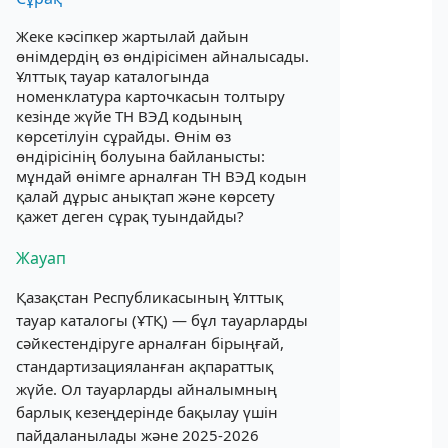
Жеке кәсіпкер жартылай дайын
өнімдердің өз өндірісімен айналысады.
Ұлттық тауар каталогында
номенклатура карточкасын толтыру
кезінде жүйе ТН ВЭД кодының
көрсетілуін сұрайды. Өнім өз
өндірісінің болуына байланысты:
мұндай өнімге арналған ТН ВЭД кодын
қалай дұрыс анықтап және көрсету
қажет деген сұрақ туындайды?
Жауап
Қазақстан Республикасының Ұлттық
тауар каталогы (ҰТҚ) — бұл тауарларды
сәйкестендіруге арналған бірыңғай,
стандартизацияланған ақпараттық
жүйе. Ол тауарларды айналымның
барлық кезеңдерінде бақылау үшін
пайдаланылады және 2025-2026