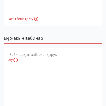
Басты бетке қайту
Ең жақын вебинар
Вебинардың хабарландыруы
Өту