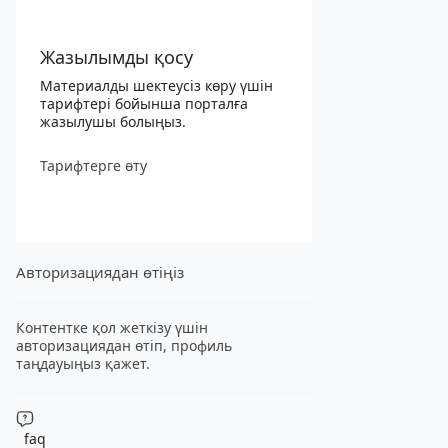
Жазылымды қосу
Материалды шектеусіз көру үшін
тарифтері бойынша порталға
жазылушы болыңыз.
Тарифтерге өту
Авторизациядан өтіңіз
Контентке қол жеткізу үшін
авторизациядан өтіп, профиль
таңдауыңыз қажет.
faq