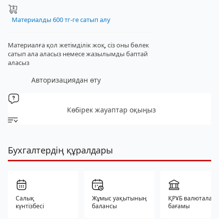
Материалды 600 тг-ге сатып алу
Материалға қол жетімділік жоқ, сіз оны бөлек
сатып ала аласыз
немесе жазылымды баптай
аласыз
Авторизациядан өту
Көбірек жауаптар оқыңыз
Бухгалтердің құралдары
Салық
Жұмыс уақытының
ҚРҰБ валюталар
күнтізбесі
балансы
бағамы