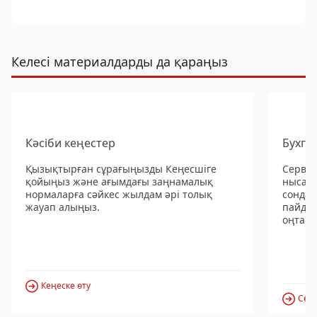
Келесі материалдарды да қараңыз
Кәсіби кеңестер
Бухга
Қызықтырған сұрағыңызды Кеңесшіге
Сервис
қойыңыз және ағымдағы заңнамалық
нысанд
нормаларға сәйкес жылдам әрі толық
сондай
жауап алыңыз.
пайдал
оңтайл
Кеңеске өту
Серв