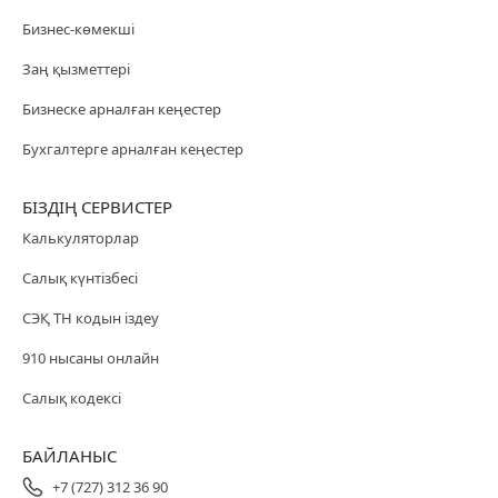
Бизнес-көмекші
Заң қызметтері
Бизнеске арналған кеңестер
Бухгалтерге арналған кеңестер
БІЗДІҢ СЕРВИСТЕР
Калькуляторлар
Салық күнтізбесі
СЭҚ ТН кодын іздеу
910 нысаны онлайн
Салық кодексі
БАЙЛАНЫС
+7 (727) 312 36 90