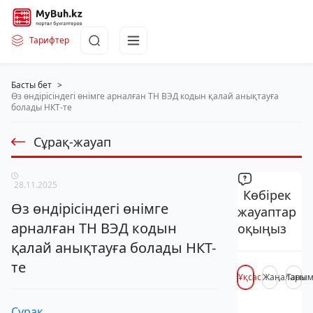
Тарифтер
Басты бет
>
Өз өндірісіндегі өнімге арналған ТН ВЭД кодын қалай анықтауға
болады НКТ-те
Сұрақ-жауап
28.11.2025
Көбірек
Өз өндірісіндегі өнімге
жауаптар
арналған ТН ВЭД кодын
оқыңыз
қалай анықтауға болады НКТ-
те
Ұқсас
Жаңалары
Таны
Сұрақ