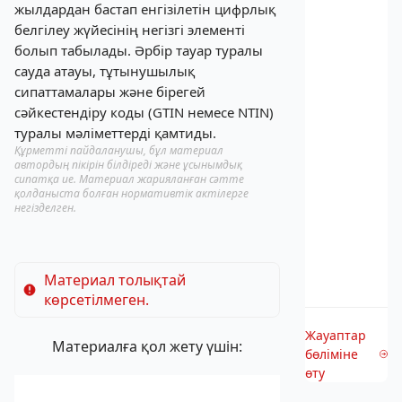
жылдардан бастап енгізілетін цифрлық
белгілеу жүйесінің негізгі элементі
болып табылады. Әрбір тауар туралы
сауда атауы, тұтынушылық
сипаттамалары және бірегей
сәйкестендіру коды (GTIN немесе NTIN)
туралы мәліметтерді қамтиды.
Құрметті пайдаланушы, бұл материал
автордың пікірін білдіреді және ұсынымдық
сипатқа ие. Материал жарияланған сәтте
қолданыста болған нормативтік актілерге
негізделген.
Материал толықтай
көрсетілмеген.
Жауаптар
Материалға қол жету үшін:
бөліміне
өту