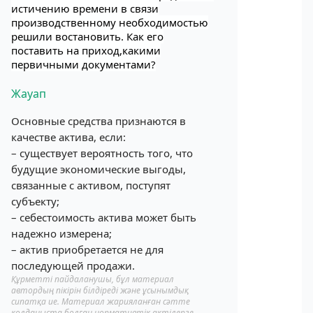
истичению времени в связи
производственному необходимостью
решили востановить. Как его
поставить на приход,какими
первичными документами?
Жауап
Основные средства признаются в
качестве актива, если:
– существует вероятность того, что
будущие экономические выгоды,
связанные с активом, поступят
субъекту;
– себестоимость актива может быть
надежно измерена;
– актив приобретается не для
последующей продажи.
Құрметті пайдаланушы, бұл материал
автордың пікірін білдіреді және ұсынымдық
сипатқа ие. Материал жарияланған сәтте
қолданыста болған нормативтік актілерге