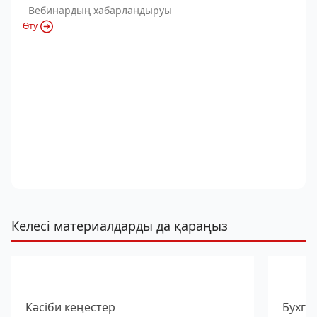
Вебинардың хабарландыруы
Өту
Келесі материалдарды да қараңыз
Кәсіби кеңестер
Бухга