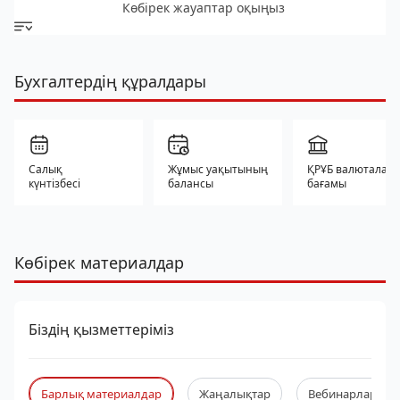
Көбірек жауаптар оқыңыз
Бухгалтердің құралдары
Салық
Жұмыс уақытының
ҚРҰБ валюталар
күнтізбесі
балансы
бағамы
Көбірек материалдар
Біздің қызметтеріміз
Барлық материалдар
Жаңалықтар
Вебинарлар