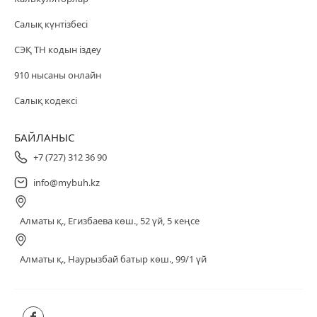
Салық күнтізбесі
СЭҚ ТН кодын іздеу
910 нысаны онлайн
Салық кодексі
БАЙЛАНЫС
+7 (727) 312 36 90
info@mybuh.kz
Алматы қ., Егизбаева көш., 52 үй, 5 кеңсе
Алматы қ., Наурызбай батыр көш., 99/1 үй