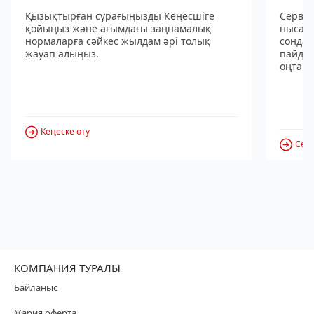
Қызықтырған сұрағыңызды Кеңесшіге
Сервис
қойыңыз және ағымдағы заңнамалық
нысанд
нормаларға сәйкес жылдам әрі толық
сондай
жауап алыңыз.
пайдал
оңтайл
Кеңеске өту
Серв
КОМПАНИЯ ТУРАЛЫ
Байланыс
Жария оферта