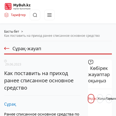
Тарифтер
Басты бет
>
Как поставить на приход ранее списанное основное средство
Сұрақ-жауап
29.06.2023
Көбірек
Как поставить на приход
жауаптар
ранее списанное основное
оқыңыз
средство
Ұқсас
Жаңалары
Таны
Сұрақ
Ранее списанное основное средства по