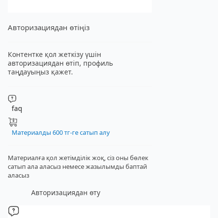
Авторизациядан өтіңіз
Контентке қол жеткізу үшін
авторизациядан өтіп, профиль
таңдауыңыз қажет.
faq
Материалды 600 тг-ге сатып алу
Материалға қол жетімділік жоқ, сіз оны бөлек
сатып ала аласыз
немесе жазылымды баптай
аласыз
Авторизациядан өту