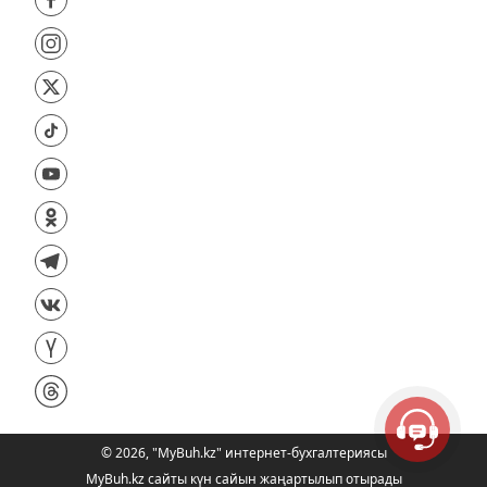
©
2026
,
"MyBuh.kz" интернет-бухгалтериясы
MyBuh.kz сайты күн сайын жаңартылып отырады