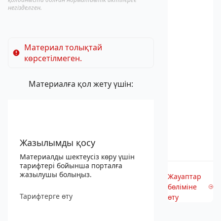
негізделген.
Материал толықтай
көрсетілмеген.
Материалға қол жету үшін:
Жазылымды қосу
Материалды шектеусіз көру үшін
тарифтері бойынша порталға
жазылушы болыңыз.
Жауаптар
бөліміне
Тарифтерге өту
өту