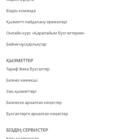
Біздің команда
Қызметті пайдалану ережелері
Онлайн курс «Қарапайым бухгалтерия»
Бейне-нұсқаулықтар
ҚЫЗМЕТТЕР
Тариф Жеке бухгалтер
Бизнес-көмекші
Заң қызметтері
Бизнеске арналған кеңестер
Бухгалтерге арналған кеңестер
БІЗДІҢ СЕРВИСТЕР
Калькуляторлар