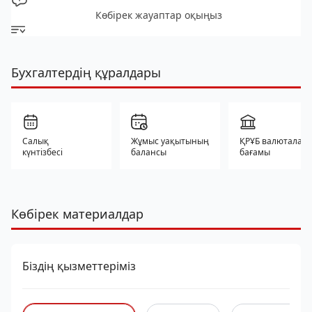
Көбірек жауаптар оқыңыз
Бухгалтердің құралдары
Салық
Жұмыс уақытының
ҚРҰБ валюталар
күнтізбесі
балансы
бағамы
Көбірек материалдар
Біздің қызметтеріміз