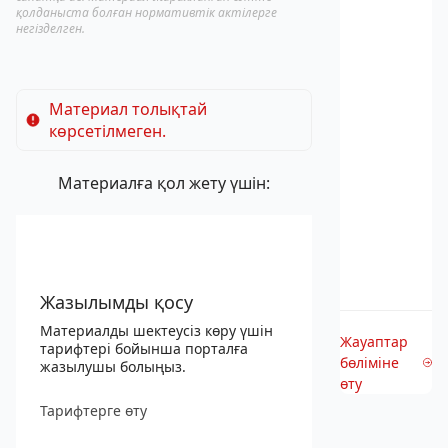
қолданыста болған нормативтік актілерге
негізделген.
Материал толықтай
көрсетілмеген.
Материалға қол жету үшін:
Жазылымды қосу
Материалды шектеусіз көру үшін
Жауаптар
тарифтері бойынша порталға
бөліміне
жазылушы болыңыз.
өту
Тарифтерге өту