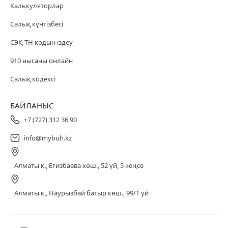
Калькуляторлар
Салық күнтізбесі
СЭҚ ТН кодын іздеу
910 нысаны онлайн
Салық кодексі
БАЙЛАНЫС
+7 (727) 312 36 90
info@mybuh.kz
Алматы қ., Егизбаева көш., 52 үй, 5 кеңсе
Алматы қ., Наурызбай батыр көш., 99/1 үй