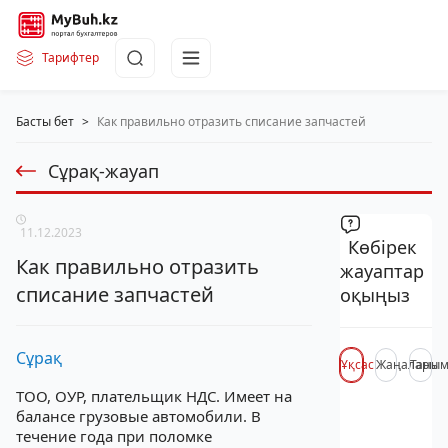
Тарифтер
Басты бет
>
Как правильно отразить списание запчастей
Сұрақ-жауап
11.12.2023
Көбірек
Как правильно отразить
жауаптар
списание запчастей
оқыңыз
Сұрақ
Ұқсас
Жаңалары
Таны
ТОО, ОУР, плательщик НДС. Имеет на
балансе грузовые автомобили. В
течение года при поломке