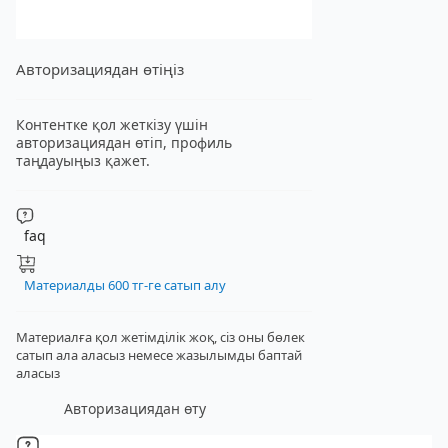
Авторизациядан өтіңіз
Контентке қол жеткізу үшін
авторизациядан өтіп, профиль
таңдауыңыз қажет.
faq
Материалды 600 тг-ге сатып алу
Материалға қол жетімділік жоқ, сіз оны бөлек
сатып ала аласыз
немесе жазылымды баптай
аласыз
Авторизациядан өту