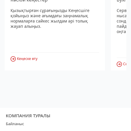
Қызықтырған сұрағыңызды Кеңесшіге
Сервис
қойыңыз және ағымдағы заңнамалық
нысанд
нормаларға сәйкес жылдам әрі толық
сондай
жауап алыңыз.
пайдал
оңтайл
Кеңеске өту
Серв
КОМПАНИЯ ТУРАЛЫ
Байланыс