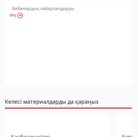
Вебинардың хабарландыруы
Өту
Келесі материалдарды да қараңыз
Кәсіби кеңестер
Бухга