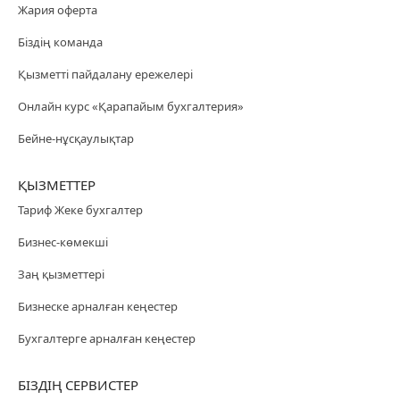
Жария оферта
Біздің команда
Қызметті пайдалану ережелері
Онлайн курс «Қарапайым бухгалтерия»
Бейне-нұсқаулықтар
ҚЫЗМЕТТЕР
Тариф Жеке бухгалтер
Бизнес-көмекші
Заң қызметтері
Бизнеске арналған кеңестер
Бухгалтерге арналған кеңестер
БІЗДІҢ СЕРВИСТЕР