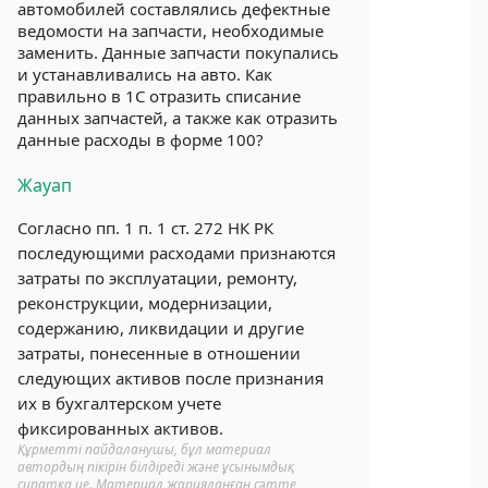
автомобилей составлялись дефектные
ведомости на запчасти, необходимые
заменить. Данные запчасти покупались
и устанавливались на авто. Как
правильно в 1С отразить списание
данных запчастей, а также как отразить
данные расходы в форме 100?
Жауап
Согласно пп. 1 п. 1 ст. 272 НК РК
последующими расходами признаются
затраты по эксплуатации, ремонту,
реконструкции, модернизации,
содержанию, ликвидации и другие
затраты, понесенные в отношении
следующих активов после признания
их в бухгалтерском учете
фиксированных активов.
Құрметті пайдаланушы, бұл материал
автордың пікірін білдіреді және ұсынымдық
сипатқа ие. Материал жарияланған сәтте