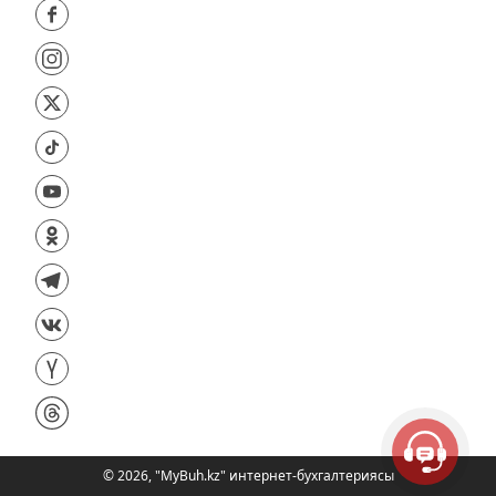
©
2026
,
"MyBuh.kz" интернет-бухгалтериясы