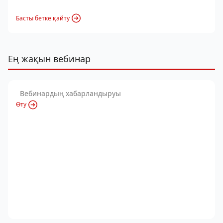
Басты бетке қайту
Ең жақын вебинар
Вебинардың хабарландыруы
Өту