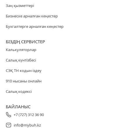
Заң қызметтері
Бизнеске арналған кеңестер
Бухгалтерге арналған кеңестер
БІЗДІҢ СЕРВИСТЕР
Калькуляторлар
Салық күнтізбесі
СЭҚ ТН кодын іздеу
910 нысаны онлайн
Салық кодексі
БАЙЛАНЫС
+7 (727) 312 36 90
info@mybuh.kz