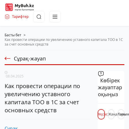
Тарифтер
Басты бет
>
Как провести операции по увеличению уставного капитала ТОО в 1С
за счет основных средств
Сұрақ-жауап
08.04.2025
Көбірек
Как провести операции по
жауаптар
увеличению уставного
оқыңыз
капитала ТОО в 1С за счет
основных средств
Ұқсас
Жаңалары
Таны
Сұрақ