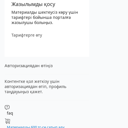
Жазылымды қосу
Материалды шектеусіз көру үшін
тарифтері бойынша порталға
жазылушы болыңыз.
Тарифтерге өту
Авторизациядан өтіңіз
Контентке қол жеткізу үшін
авторизациядан өтіп, профиль
таңдауыңыз қажет.
faq
Материалды 600 тг-ге сатып алу