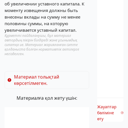
об увеличении уставного капитала. К
моменту извещения должны быть
внесены вклады на сумму не менее
половины суммы, на которую
увеличивается уставный капитал.
Құрметті пайдаланушы, бұл материал
автордың пікірін білдіреді және ұсынымдық
сипатқа ие. Материал жарияланған сәтте
қолданыста болған нормативтік актілерге
негізделген.
Материал толықтай
көрсетілмеген.
Материалға қол жету үшін:
Жауаптар
бөліміне
өту