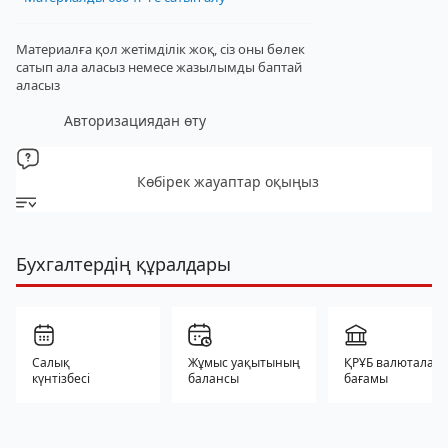
Материалға қол жетімділік жоқ, сіз оны бөлек
сатып ала аласыз
немесе жазылымды баптай
аласыз
Авторизациядан өту
Көбірек жауаптар оқыңыз
Бухгалтердің құралдары
Салық
Жұмыс уақытының
ҚРҰБ валюталар
күнтізбесі
балансы
бағамы