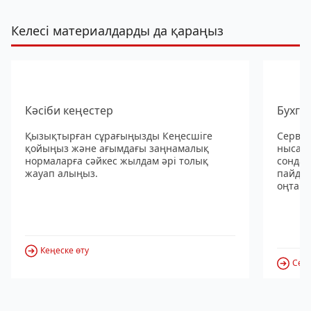
Келесі материалдарды да қараңыз
Кәсіби кеңестер
Бухга
Қызықтырған сұрағыңызды Кеңесшіге
Сервис
қойыңыз және ағымдағы заңнамалық
нысанд
нормаларға сәйкес жылдам әрі толық
сондай
жауап алыңыз.
пайдал
оңтайл
Кеңеске өту
Серв