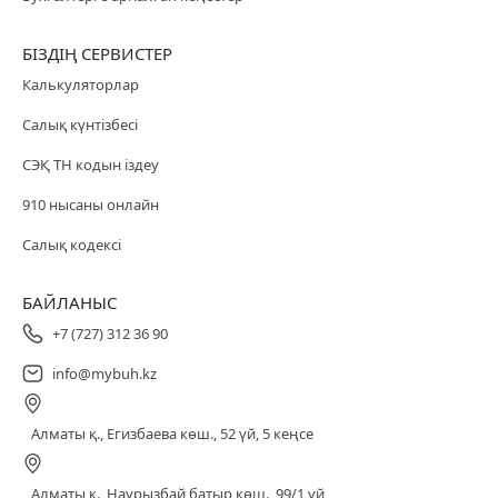
БІЗДІҢ СЕРВИСТЕР
Калькуляторлар
Салық күнтізбесі
СЭҚ ТН кодын іздеу
910 нысаны онлайн
Салық кодексі
БАЙЛАНЫС
+7 (727) 312 36 90
info@mybuh.kz
Алматы қ., Егизбаева көш., 52 үй, 5 кеңсе
Алматы қ., Наурызбай батыр көш., 99/1 үй