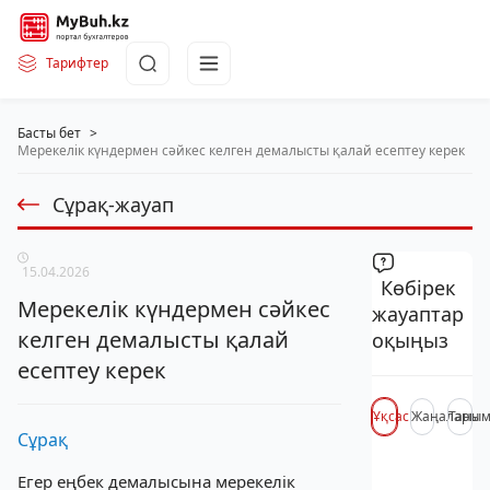
Тарифтер
Басты бет
>
Мерекелік күндермен сәйкес келген демалысты қалай есептеу керек
Сұрақ-жауап
15.04.2026
Көбірек
Мерекелік күндермен сәйкес
жауаптар
келген демалысты қалай
оқыңыз
есептеу керек
Ұқсас
Жаңалары
Таны
Сұрақ
Егер еңбек демалысына мерекелік