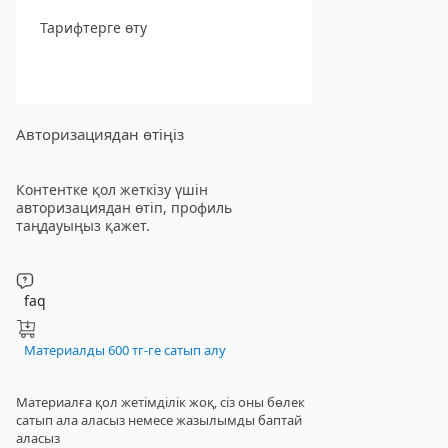
Тарифтерге өту
Авторизациядан өтіңіз
Контентке қол жеткізу үшін
авторизациядан өтіп, профиль
таңдауыңыз қажет.
faq
Материалды 600 тг-ге сатып алу
Материалға қол жетімділік жоқ, сіз оны бөлек
сатып ала аласыз
немесе жазылымды баптай
аласыз