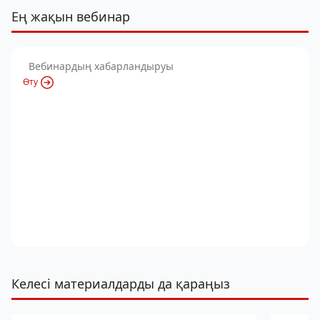
Ең жақын вебинар
Вебинардың хабарландыруы
Өту
Келесі материалдарды да қараңыз