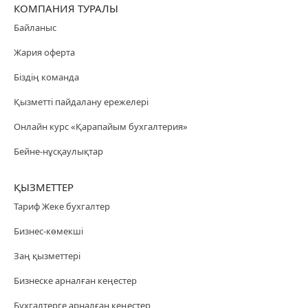
КОМПАНИЯ ТУРАЛЫ
Байланыс
Жария оферта
Біздің команда
Қызметті пайдалану ережелері
Онлайн курс «Қарапайым бухгалтерия»
Бейне-нұсқаулықтар
ҚЫЗМЕТТЕР
Тариф Жеке бухгалтер
Бизнес-көмекші
Заң қызметтері
Бизнеске арналған кеңестер
Бухгалтерге арналған кеңестер