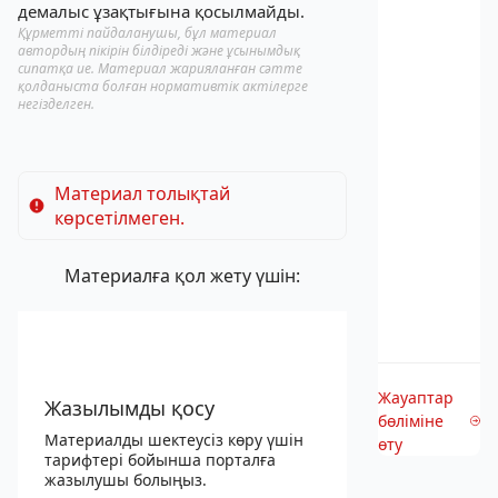
демалыс ұзақтығына қосылмайды.
Құрметті пайдаланушы, бұл материал
автордың пікірін білдіреді және ұсынымдық
сипатқа ие. Материал жарияланған сәтте
қолданыста болған нормативтік актілерге
негізделген.
Материал толықтай
көрсетілмеген.
Материалға қол жету үшін:
Жауаптар
Жазылымды қосу
бөліміне
Материалды шектеусіз көру үшін
өту
тарифтері бойынша порталға
жазылушы болыңыз.