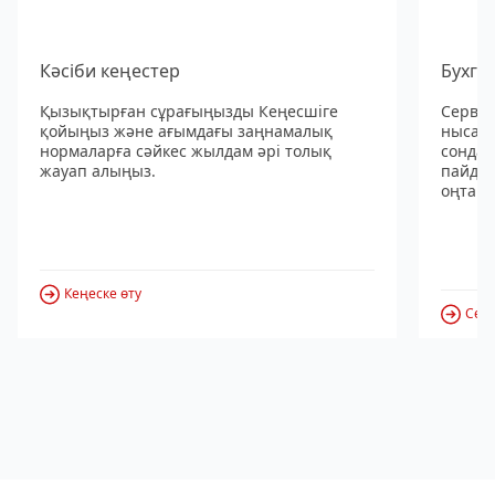
Кәсіби кеңестер
Бухга
Қызықтырған сұрағыңызды Кеңесшіге
Сервис
қойыңыз және ағымдағы заңнамалық
нысанд
нормаларға сәйкес жылдам әрі толық
сондай
жауап алыңыз.
пайдал
оңтайл
Кеңеске өту
Серв