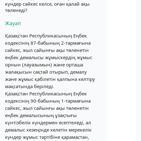
күндер сәйкес келсе, оған қалай ақы
төленеді?
Жауап
Қазақстан Республикасының Еңбек
кодексінің 87-бабының 2-тармағына
сәйкес, жыл сайынғы ақы төленетін
еңбек демалысы жұмыскердің жұмыс
орнын (лауазымын) және орташа
жалақысын сақтай отырып, демалу
және жұмыс қабілетін қалпына келтіру
мақсатында беріледі.
Қазақстан Республикасының Еңбек
кодексінің 90-бабының 1-тармағына
сәйкес, жыл сайынғы ақы төленетін
еңбек демалысының ұзақтығы
күнтізбелік күндермен есептеледі, ал
демалыс кезеңінде келетін мерекелік
күндер жұмыс тәртібіне қарамастан,