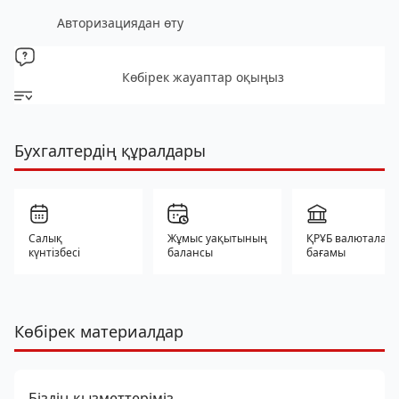
Авторизациядан өту
Көбірек жауаптар оқыңыз
Бухгалтердің құралдары
Салық
Жұмыс уақытының
ҚРҰБ валюталар
күнтізбесі
балансы
бағамы
Көбірек материалдар
Біздің қызметтеріміз