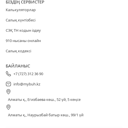
БІЗДІҢ СЕРВИСТЕР
Калькуляторлар
Салық күнтізбесі
СЭҚ ТН кодын іздеу
910 нысаны онлайн
Салық кодексі
БАЙЛАНЫС
+7 (727) 312 36 90
info@mybuh.kz
Алматы қ., Егизбаева көш., 52 үй, 5 кеңсе
Алматы қ., Наурызбай батыр көш., 99/1 үй