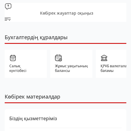
Көбірек жауаптар оқыңыз
Бухгалтердің құралдары
Салық
Жұмыс уақытының
ҚРҰБ валюталар
күнтізбесі
балансы
бағамы
Көбірек материалдар
Біздің қызметтеріміз