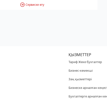
Сервиске өту
ҚЫЗМЕТТЕР
Тариф Жеке бухгалтер
Бизнес-көмекші
Заң қызметтері
Бизнеске арналған кеңес
Бухгалтерге арналған ке