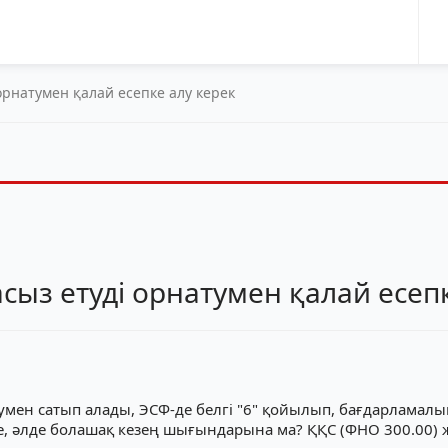
рнатумен қалай есепке алу керек
ыз етуді орнатумен қалай есепк
ен сатып алады, ЭСФ-де белгі "6" қойылып, бағдарламалық 
 ме, әлде болашақ кезең шығындарына ма? ҚҚС (ФНО 300.00)