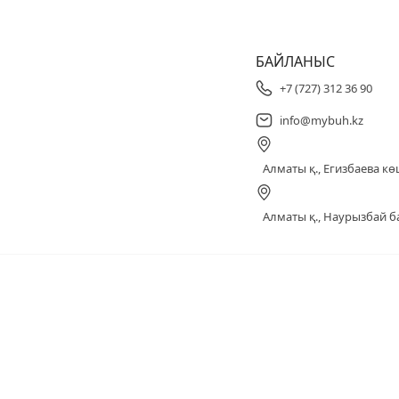
БАЙЛАНЫС
+7 (727) 312 36 90
info@mybuh.kz
Алматы қ., Егизбаева көш
Алматы қ., Наурызбай ба