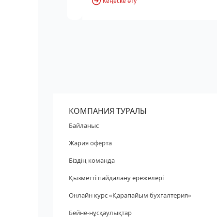
Кеңеске өту
КОМПАНИЯ ТУРАЛЫ
Байланыс
Жария оферта
Біздің команда
Қызметті пайдалану ережелері
Онлайн курс «Қарапайым бухгалтерия»
Бейне-нұсқаулықтар