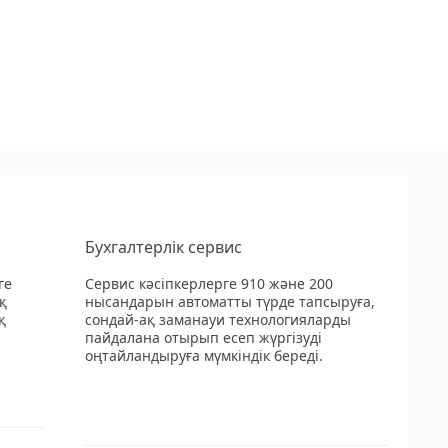
Бухгалтерлік сервис
ге
Сервис кәсіпкерлерге 910 және 200
қ
нысандарын автоматты түрде тапсыруға,
қ
сондай-ақ заманауи технологияларды
пайдалана отырып есеп жүргізуді
оңтайландыруға мүмкіндік береді.