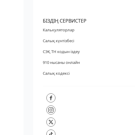
БІЗДІҢ СЕРВИСТЕР
Калькуляторлар
Салық күнтізбесі
СЭҚ ТН кодын іздеу
910 нысаны онлайн
Салық кодексі