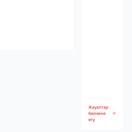
Жауаптар
бөліміне
өту