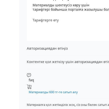
Материалды шектеусіз көру үшін
тарифтері бойынша порталға жазылушы бо
Тарифтерге өту
Авторизациядан өтіңіз
Контентке қол жеткізу үшін авторизациядан өт
faq
Материалды 600 тг-ге сатып алу
Материалға қол жетімділік жоқ, сіз оны бөлек сатып 