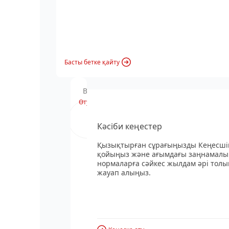
Басты бетке қайту
Вебинардың хабарландыруы
Өту
Кәсіби кеңестер
Қызықтырған сұрағыңызды Кеңесші
қойыңыз және ағымдағы заңнамалы
нормаларға сәйкес жылдам әрі толы
жауап алыңыз.