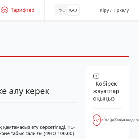
Тарифтер
Кіру / Тіркелу
РУС
ҚАЗ
Көбірек
е алу керек
жауаптар
оқыңыз
Ұқсас
Жаңалары
Танымалдар
қамтамасыз ету көрсетіледі. 1С-
 және табыс салығы (ФНО 100.00)