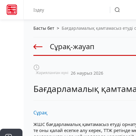
Басты бет
>
Бағдарламалық қамтамасыз етуді о
Сұрақ-жауап
Жарияланған күні
26 наурыз 2026
Бағдарламалық қамтамас
Сұрақ
ЖШС бағдарламалық қамтамасыз етуді орнатум
те оны қалай есепке алу керек, ТТЖ ретінде