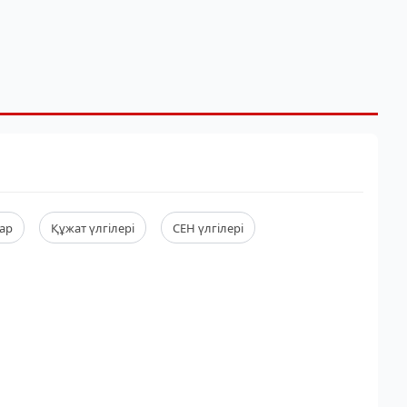
ар
Құжат үлгілері
СЕН үлгілері