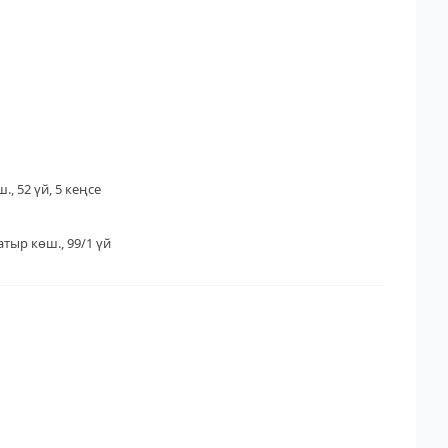
., 52 үй, 5 кеңсе
тыр көш., 99/1 үй