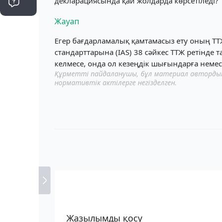
декларациясында қай жолдарда көрсетіледі?
Жауап
Егер бағдарламалық қамтамасыз ету оның ТТ
стандарттарына (IAS) 38 сәйкес ТТЖ ретінде
келмесе, онда ол кезеңдік шығындарға неме
Құрметті пайдаланушы, бұл материал автордың 
нормативтік актілерге негізделген.
Жазылымды қосу