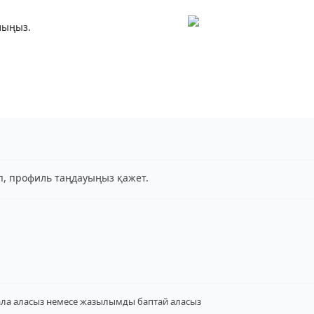
лыңыз.
іп, профиль таңдауыңыз қажет.
ала аласыз
немесе жазылымды баптай аласыз