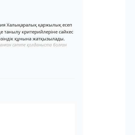
ания Халықаралық қаржылық есеп
де танылу критерийлеріне сәйкес
өзіндік құнына жатқызылады.
ланған сәтте қолданыста болған