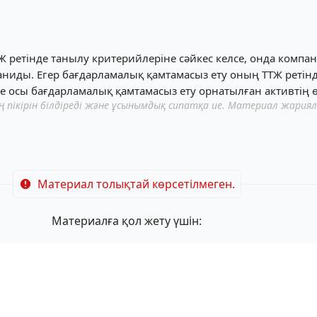
Ж ретінде танылу критерийлеріне сәйкес келсе, онда комп
 таниды. Егер бағдарламалық қамтамасыз ету оның ТТЖ ретін
се осы бағдарламалық қамтамасыз ету орнатылған активтің 
пікірін білдіреді және ұсынымдық сипатқа ие. Материал жария
Материал толықтай көрсетілмеген.
Материалға қол жету үшін: