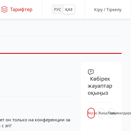
Тарифтер
Кіру / Тіркелу
РУС
ҚАЗ
Көбірек
жауаптар
оқыңыз
Ұқсас
Жаңалары
Танымалдар
ает он только на конференции за
 с зп?