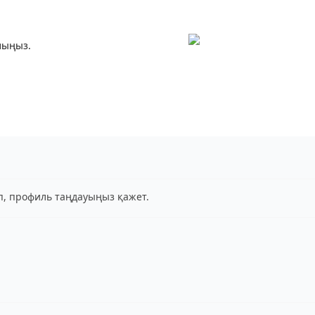
лыңыз.
іп, профиль таңдауыңыз қажет.