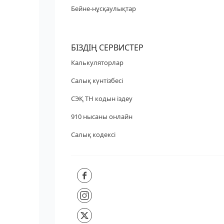
Бейне-нұсқаулықтар
БІЗДІҢ СЕРВИСТЕР
Калькуляторлар
Салық күнтізбесі
СЭҚ ТН кодын іздеу
910 нысаны онлайн
Салық кодексі