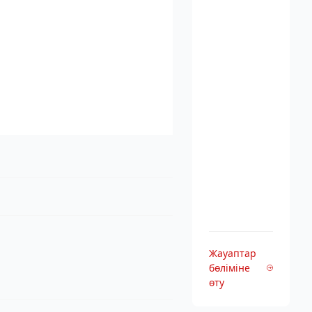
Жауаптар
бөліміне
өту