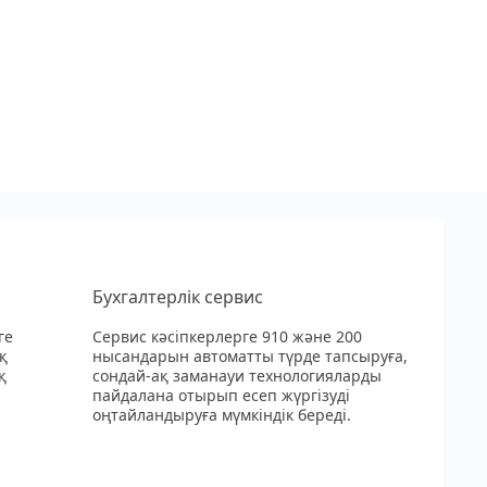
Бухгалтерлік сервис
ге
Сервис кәсіпкерлерге 910 және 200
қ
нысандарын автоматты түрде тапсыруға,
қ
сондай-ақ заманауи технологияларды
пайдалана отырып есеп жүргізуді
оңтайландыруға мүмкіндік береді.