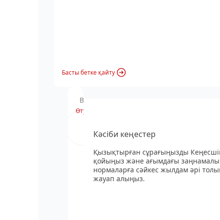
Басты бетке қайту
Вебинардың хабарландыруы
Өту
Кәсіби кеңестер
Қызықтырған сұрағыңызды Кеңесші
қойыңыз және ағымдағы заңнамалы
нормаларға сәйкес жылдам әрі толы
жауап алыңыз.