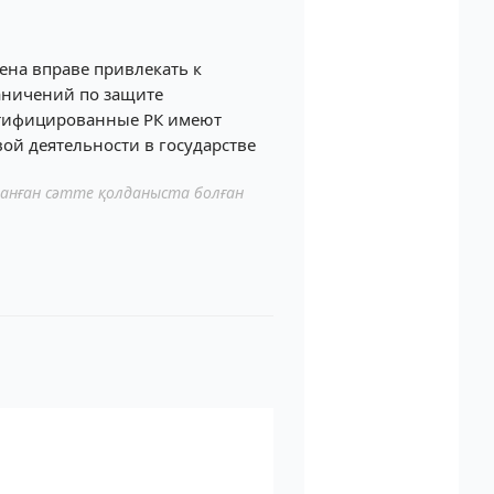
члена вправе привлекать к
раничений по защите
ратифицированные РК имеют
ой деятельности в государстве
ланған сәтте қолданыста болған