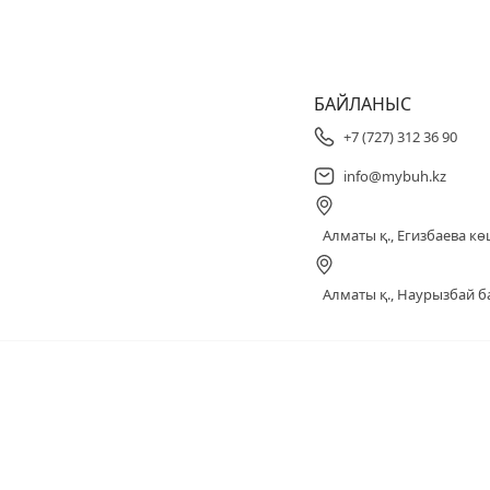
БАЙЛАНЫС
+7 (727) 312 36 90
info@mybuh.kz
Алматы қ., Егизбаева көш
Алматы қ., Наурызбай ба