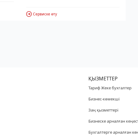
Сервиске өту
ҚЫЗМЕТТЕР
Тариф Жеке бухгалтер
Бизнес-көмекші
Заң қызметтері
Бизнеске арналған кеңес
Бухгалтерге арналған ке