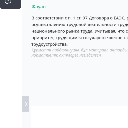
Жауап
В соответствии с п. 1 ст. 97 Договора о ЕАЭС
осуществлению трудовой деятельности трудящ
национального рынка труда. Учитывая, что 
приоритет, трудящимся государств-членов н
трудоустройства.
Құрметті пайдаланушы, бұл материал автордың 
нормативтік актілерге негізделген.