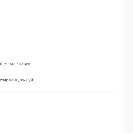
., 52 үй, 5 кеңсе
тыр көш., 99/1 үй