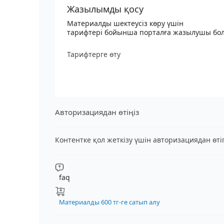
Жазылымды қосу
Материалды шектеусіз көру үшін
тарифтері бойынша порталға жазылушы бо
Тарифтерге өту
Авторизациядан өтіңіз
Контентке қол жеткізу үшін авторизациядан өт
faq
Материалды 600 тг-ге сатып алу