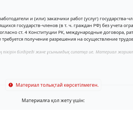
, работодатели и (или) заказчики работ (услуг) государства-
ихся государств-членов (в т. ч. граждан РФ) без учета ог
согласно ст. 4 Конституции РК, международные договора, 
е требуется получение разрешения на осуществление трудов
пікірін білдіреді және ұсынымдық сипатқа ие. Материал жария
Материал толықтай көрсетілмеген.
Материалға қол жету үшін: