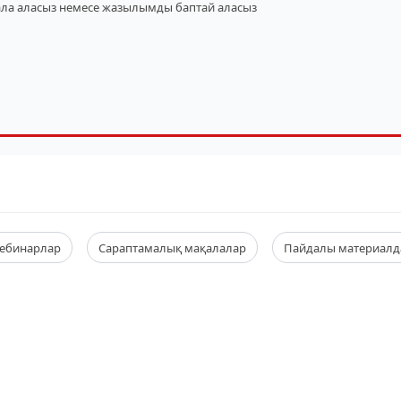
ала аласыз
немесе жазылымды баптай аласыз
ебинарлар
Сараптамалық мақалалар
Пайдалы материалд