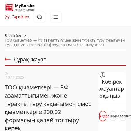
Тарифтер
Басты бет
>
ТОО қызметкері — РФ азаматтығымен және тұрақты тұру құқығымен
емес қызметкерге 200.02 формасын қалай толтыру керек
Сұрақ-жауап
10.11.2025
Көбірек
ТОО қызметкері — РФ
жауаптар
азаматтығымен және
оқыңыз
тұрақты тұру құқығымен емес
қызметкерге 200.02
Ұқсас
Жаңалары
Таны
формасын қалай толтыру
керек