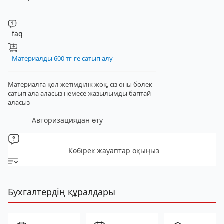
faq
Материалды 600 тг-ге сатып алу
Материалға қол жетімділік жоқ, сіз оны бөлек
сатып ала аласыз
немесе жазылымды баптай
аласыз
Авторизациядан өту
Көбірек жауаптар оқыңыз
Бухгалтердің құралдары