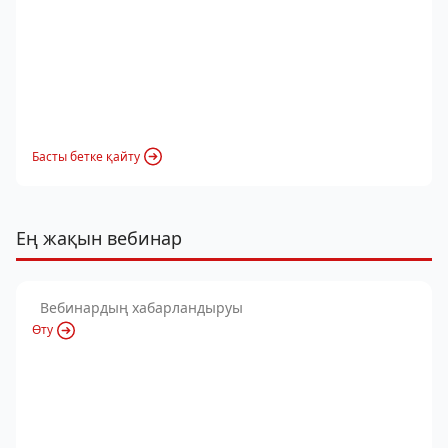
Басты бетке қайту
Ең жақын вебинар
Вебинардың хабарландыруы
Өту