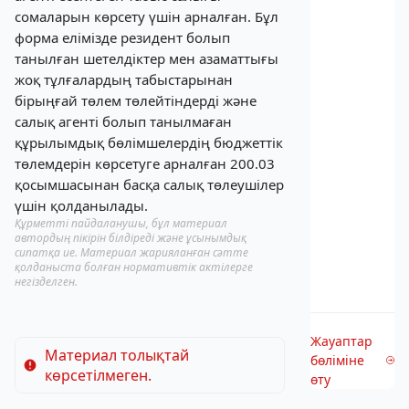
сомаларын көрсету үшін арналған. Бұл
форма елімізде резидент болып
танылған шетелдіктер мен азаматтығы
жоқ тұлғалардың табыстарынан
бірыңғай төлем төлейтіндерді және
салық агенті болып танылмаған
құрылымдық бөлімшелердің бюджеттік
төлемдерін көрсетуге арналған 200.03
қосымшасынан басқа салық төлеушілер
үшін қолданылады.
Құрметті пайдаланушы, бұл материал
автордың пікірін білдіреді және ұсынымдық
сипатқа ие. Материал жарияланған сәтте
қолданыста болған нормативтік актілерге
негізделген.
Жауаптар
Материал толықтай
бөліміне
көрсетілмеген.
өту