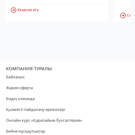
Кеңеске өту
Серв
КОМПАНИЯ ТУРАЛЫ
Байланыс
Жария оферта
Біздің команда
Қызметті пайдалану ережелері
Онлайн курс «Қарапайым бухгалтерия»
Бейне-нұсқаулықтар