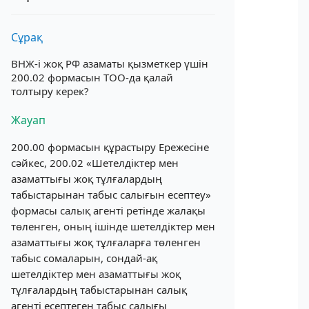
Сұрақ
ВНЖ-і жоқ РФ азаматы қызметкер үшін
200.02 формасын ТОО-да қалай
толтыру керек?
Жауап
200.00 формасын құрастыру Ережесіне
сәйкес, 200.02 «Шетелдіктер мен
азаматтығы жоқ тұлғалардың
табыстарынан табыс салығын есептеу»
формасы салық агенті ретінде жалақы
төленген, оның ішінде шетелдіктер мен
азаматтығы жоқ тұлғаларға төленген
табыс сомаларын, сондай-ақ
шетелдіктер мен азаматтығы жоқ
тұлғалардың табыстарынан салық
агенті есептеген табыс салығы