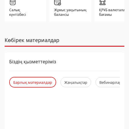
Салық
Жұмыс уақытының
ҚРҰБ валюталар
күнтізбесі
балансы
бағамы
Көбірек материалдар
Біздің қызметтеріміз
Барлық материалдар
Жаңалықтар
Вебинарлар