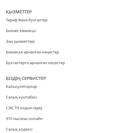
ҚЫЗМЕТТЕР
Тариф Жеке бухгалтер
Бизнес-көмекші
Заң қызметтері
Бизнеске арналған кеңестер
Бухгалтерге арналған кеңестер
БІЗДІҢ СЕРВИСТЕР
Калькуляторлар
Салық күнтізбесі
СЭҚ ТН кодын іздеу
910 нысаны онлайн
Салық кодексі