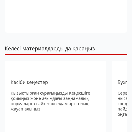
Келесі материалдарды да қараңыз
Кәсіби кеңестер
Бухга
Қызықтырған сұрағыңызды Кеңесшіге
Сервис
қойыңыз және ағымдағы заңнамалық
нысанд
нормаларға сәйкес жылдам әрі толық
сондай
жауап алыңыз.
пайдал
оңтайл