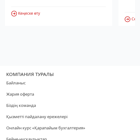
Кеңеске өту
Серв
КОМПАНИЯ ТУРАЛЫ
Байланыс
Жария оферта
Біздің команда
Қызметті пайдалану ережелері
Онлайн курс «Қарапайым бухгалтерия»
Бейне-нұсқаулықтар