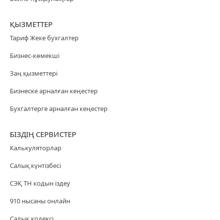
ҚЫЗМЕТТЕР
Тариф Жеке бухгалтер
Бизнес-көмекші
Заң қызметтері
Бизнеске арналған кеңестер
Бухгалтерге арналған кеңестер
БІЗДІҢ СЕРВИСТЕР
Калькуляторлар
Салық күнтізбесі
СЭҚ ТН кодын іздеу
910 нысаны онлайн
Салық кодексі