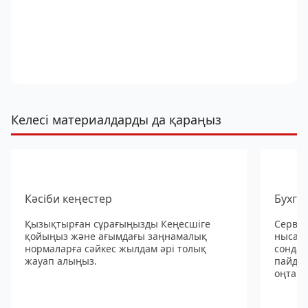
Келесі материалдарды да қараңыз
Кәсіби кеңестер
Бухга
Қызықтырған сұрағыңызды Кеңесшіге
Сервис
қойыңыз және ағымдағы заңнамалық
нысанд
нормаларға сәйкес жылдам әрі толық
сондай
жауап алыңыз.
пайдал
оңтайл