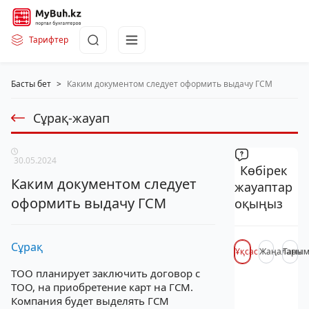
Тарифтер
Басты бет
>
Каким документом следует оформить выдачу ГСМ
Сұрақ-жауап
30.05.2024
Көбірек
Каким документом следует
жауаптар
оформить выдачу ГСМ
оқыңыз
Сұрақ
Ұқсас
Жаңалары
Таны
ТОО планирует заключить договор с
ТОО, на приобретение карт на ГСМ.
Компания будет выделять ГСМ