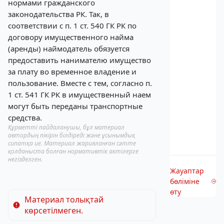
нормами гражданского
законодательства РК. Так, в
соответствии с п. 1 ст. 540 ГК РК по
договору имущественного найма
(аренды) наймодатель обязуется
предоставить нанимателю имущество
за плату во временное владение и
пользование. Вместе с тем, согласно п.
1 ст. 541 ГК РК в имущественный наем
могут быть переданы транспортные
средства.
Құрметті пайдаланушы, бұл материал
автордың пікірін білдіреді және ұсынымдық
сипатқа ие. Материал жарияланған сәтте
қолданыста болған нормативтік актілерге
негізделген.
Жауаптар
бөліміне
өту
Материал толықтай
көрсетілмеген.