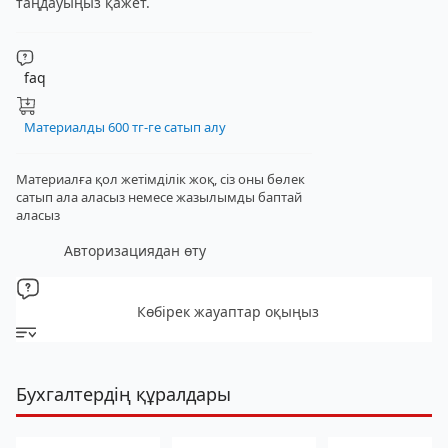
таңдауыңыз қажет.
faq
Материалды 600 тг-ге сатып алу
Материалға қол жетімділік жоқ, сіз оны бөлек
сатып ала аласыз
немесе жазылымды баптай
аласыз
Авторизациядан өту
Көбірек жауаптар оқыңыз
Бухгалтердің құралдары