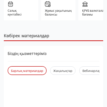
Салық
Жұмыс уақытының
ҚРҰБ валюталар
күнтізбесі
балансы
бағамы
Көбірек материалдар
Біздің қызметтеріміз
Барлық материалдар
Жаңалықтар
Вебинарлар