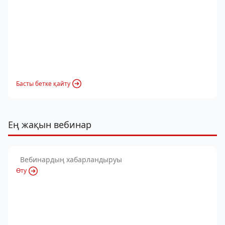
Басты бетке қайту
Ең жақын вебинар
Вебинардың хабарландыруы
Өту