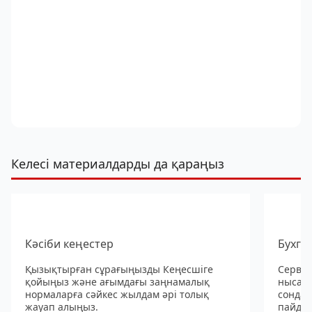
Келесі материалдарды да қараңыз
Кәсіби кеңестер
Бухга
Қызықтырған сұрағыңызды Кеңесшіге
Сервис
қойыңыз және ағымдағы заңнамалық
нысанд
нормаларға сәйкес жылдам әрі толық
сондай
жауап алыңыз.
пайдал