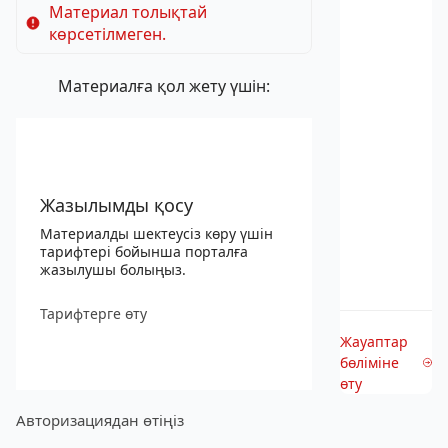
Материал толықтай
көрсетілмеген.
Материалға қол жету үшін:
Жазылымды қосу
Материалды шектеусіз көру үшін
тарифтері бойынша порталға
жазылушы болыңыз.
Тарифтерге өту
Жауаптар
бөліміне
өту
Авторизациядан өтіңіз