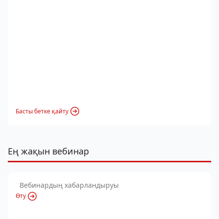
Басты бетке қайту
Ең жақын вебинар
Вебинардың хабарландыруы
Өту