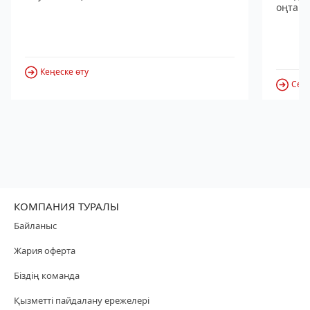
оңтайл
Кеңеске өту
Серв
КОМПАНИЯ ТУРАЛЫ
Байланыс
Жария оферта
Біздің команда
Қызметті пайдалану ережелері