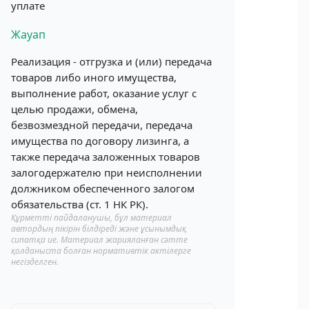
уплате
Жауап
Реализация - отгрузка и (или) передача
товаров либо иного имущества,
выполнение работ, оказание услуг с
целью продажи, обмена,
безвозмездной передачи, передача
имущества по договору лизинга, а
также передача заложенных товаров
залогодержателю при неисполнении
должником обеспеченного залогом
обязательства (ст. 1 НК РК).
Құрметті пайдаланушы, бұл материал
автордың пікірін білдіреді және ұсынымдық
сипатқа ие. Материал жарияланған сәтте
қолданыста болған нормативтік актілерге
негізделген.