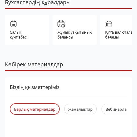
Бухгалтердің құралдары
Салық
Жұмыс уақытының
ҚРҰБ валюталар
күнтізбесі
балансы
бағамы
Көбірек материалдар
Біздің қызметтеріміз
Барлық материалдар
Жаңалықтар
Вебинарлар