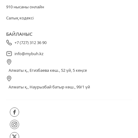
910 нысаны онлайн
Салық кодексі
БАЙЛАНЫС
+7 (727) 312 36 90
info@mybuh.kz
Алматы қ., Егизбаева көш., 52 үй, 5 кеңсе
Алматы қ., Наурызбай батыр көш., 99/1 үй