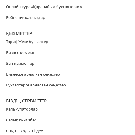
Онлайн курс «Қарапайым бухгалтерия»
Бейне-нұсқаулықтар
ҚЫЗМЕТТЕР
Тариф Жеке бухгалтер
Бизнес-көмекші
Заң қызметтері
Бизнеске арналған кеңестер
Бухгалтерге арналған кеңестер
БІЗДІҢ СЕРВИСТЕР
Калькуляторлар
Салық күнтізбесі
СЭҚ ТН кодын іздеу