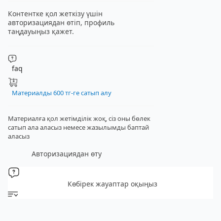
Контентке қол жеткізу үшін
авторизациядан өтіп, профиль
таңдауыңыз қажет.
faq
Материалды 600 тг-ге сатып алу
Материалға қол жетімділік жоқ, сіз оны бөлек
сатып ала аласыз
немесе жазылымды баптай
аласыз
Авторизациядан өту
Көбірек жауаптар оқыңыз