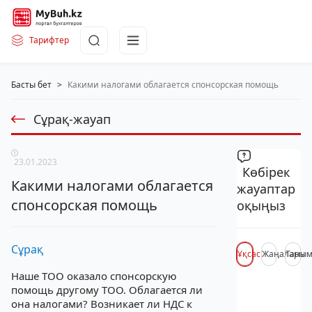
Тарифтер
Басты бет
>
Какими налогами облагается спонсорская помощь
Сұрақ-жауап
23.01.2023
Көбірек
Какими налогами облагается
жауаптар
спонсорская помощь
оқыңыз
Сұрақ
Ұқсас
Жаңалары
Таны
Наше ТОО оказало спонсорскую
помощь другому ТОО. Облагается ли
она налогами? Возникает ли НДС к