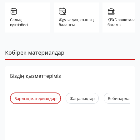
Салық
Жұмыс уақытының
ҚРҰБ валюталар
күнтізбесі
балансы
бағамы
Көбірек материалдар
Біздің қызметтеріміз
Барлық материалдар
Жаңалықтар
Вебинарлар