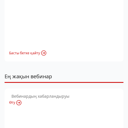
Басты бетке қайту
Ең жақын вебинар
Вебинардың хабарландыруы
Өту