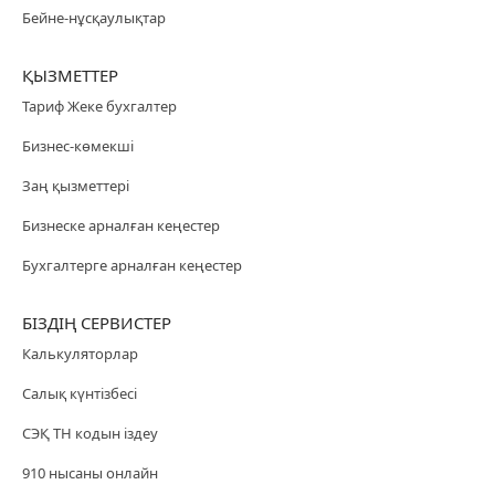
Бейне-нұсқаулықтар
ҚЫЗМЕТТЕР
Тариф Жеке бухгалтер
Бизнес-көмекші
Заң қызметтері
Бизнеске арналған кеңестер
Бухгалтерге арналған кеңестер
БІЗДІҢ СЕРВИСТЕР
Калькуляторлар
Салық күнтізбесі
СЭҚ ТН кодын іздеу
910 нысаны онлайн