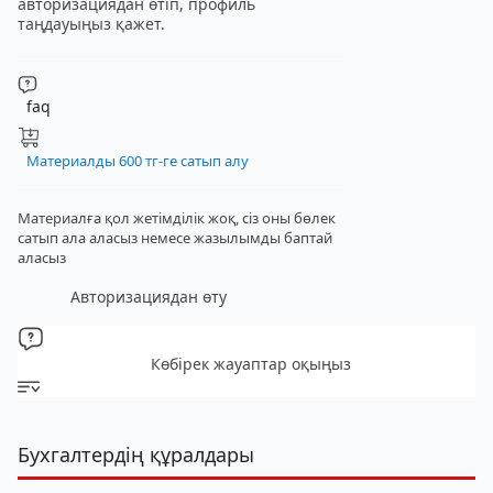
авторизациядан өтіп, профиль
таңдауыңыз қажет.
faq
Материалды 600 тг-ге сатып алу
Материалға қол жетімділік жоқ, сіз оны бөлек
сатып ала аласыз
немесе жазылымды баптай
аласыз
Авторизациядан өту
Көбірек жауаптар оқыңыз
Бухгалтердің құралдары