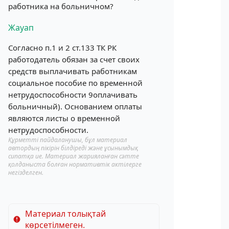
работника на больничном?
Жауап
Согласно п.1 и 2 ст.133 ТК РК
работодатель обязан за счет своих
средств выплачивать работникам
социальное пособие по временной
нетрудоспособности 9оплачивать
больничный). Основанием оплаты
являются листы о временной
нетрудоспособности.
Құрметті пайдаланушы, бұл материал
автордың пікірін білдіреді және ұсынымдық
сипатқа ие. Материал жарияланған сәтте
қолданыста болған нормативтік актілерге
негізделген.
Материал толықтай
көрсетілмеген.