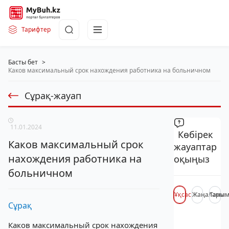
Тарифтер
Басты бет
>
Каков максимальный срок нахождения работника на больничном
Сұрақ-жауап
11.01.2024
Көбірек
Каков максимальный срок
жауаптар
нахождения работника на
оқыңыз
больничном
Ұқсас
Жаңалары
Таны
Сұрақ
Каков максимальный срок нахождения