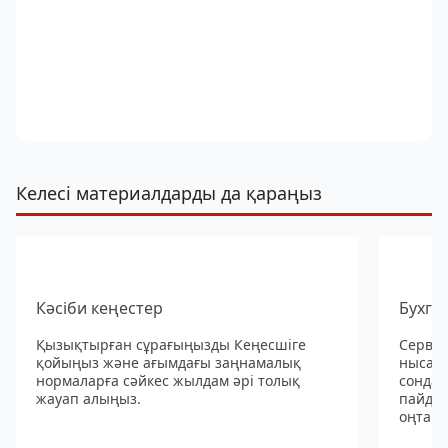
Келесі материалдарды да қараңыз
Кәсіби кеңестер
Бухга
Қызықтырған сұрағыңызды Кеңесшіге
Сервис
қойыңыз және ағымдағы заңнамалық
нысанд
нормаларға сәйкес жылдам әрі толық
сондай
жауап алыңыз.
пайдал
оңтайл