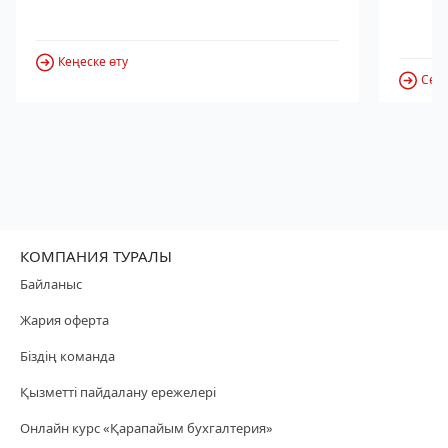
Кеңеске өту
Серв
КОМПАНИЯ ТУРАЛЫ
Байланыс
Жария оферта
Біздің команда
Қызметті пайдалану ережелері
Онлайн курс «Қарапайым бухгалтерия»