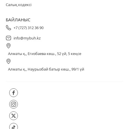
Салық кодексі
БАЙЛАНЫС
+7 (727) 312 36 90
info@mybuh.kz
Алматы қ., Егизбаева көш., 52 үй, 5 кеңсе
Алматы қ., Наурызбай батыр көш., 99/1 үй