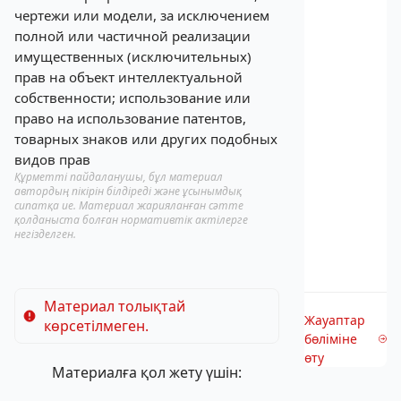
чертежи или модели, за исключением
полной или частичной реализации
имущественных (исключительных)
прав на объект интеллектуальной
собственности; использование или
право на использование патентов,
товарных знаков или других подобных
видов прав
Құрметті пайдаланушы, бұл материал
автордың пікірін білдіреді және ұсынымдық
сипатқа ие. Материал жарияланған сәтте
қолданыста болған нормативтік актілерге
негізделген.
Материал толықтай
Жауаптар
көрсетілмеген.
бөліміне
өту
Материалға қол жету үшін: