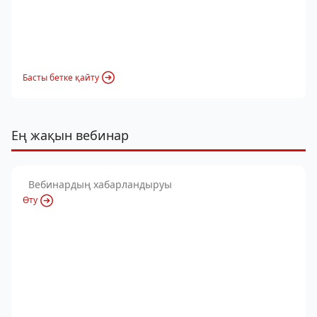
Басты бетке қайту
Ең жақын вебинар
Вебинардың хабарландыруы
Өту