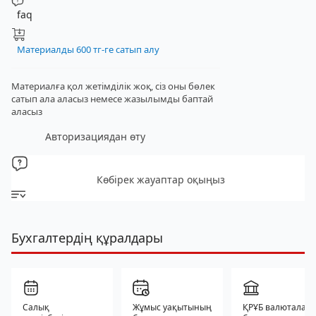
faq
Материалды 600 тг-ге сатып алу
Материалға қол жетімділік жоқ, сіз оны бөлек
сатып ала аласыз
немесе жазылымды баптай
аласыз
Авторизациядан өту
Көбірек жауаптар оқыңыз
Бухгалтердің құралдары
Салық
Жұмыс уақытының
ҚРҰБ валюталар