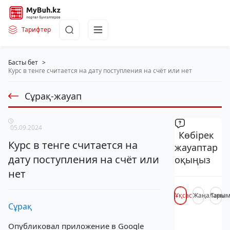
Тарифтер
Басты бет
>
Курс в тенге считается на дату поступления на счёт или нет
Сұрақ-жауап
05.09.2024
Көбірек
Курс в тенге считается на
жауаптар
дату поступления на счёт или
оқыңыз
нет
Ұқсас
Жаңалары
Таны
Сұрақ
Опубликовал приложение в Google