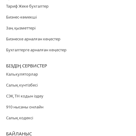
Тариф Жеке бухгалтер
Бизнес-көмекші
Заң қызметтері
Бизнеске арналған кеңестер
Бухгалтерге арналған кеңестер
БІЗДІҢ СЕРВИСТЕР
Калькуляторлар
Салық күнтізбесі
СЭҚ ТН кодын іздеу
910 нысаны онлайн
Салық кодексі
БАЙЛАНЫС