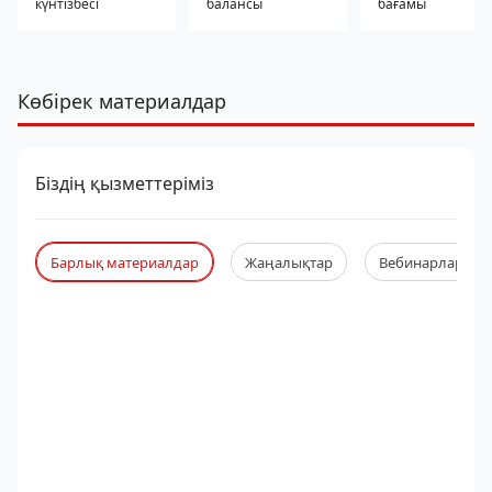
күнтізбесі
балансы
бағамы
Көбірек материалдар
Біздің қызметтеріміз
Барлық материалдар
Жаңалықтар
Вебинарлар