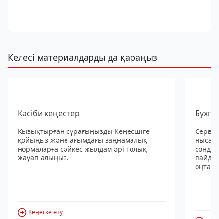
Келесі материалдарды да қараңыз
Кәсіби кеңестер
Бухга
Қызықтырған сұрағыңызды Кеңесшіге
Сервис
қойыңыз және ағымдағы заңнамалық
нысанд
нормаларға сәйкес жылдам әрі толық
сондай
жауап алыңыз.
пайдал
оңтайл
Кеңеске өту