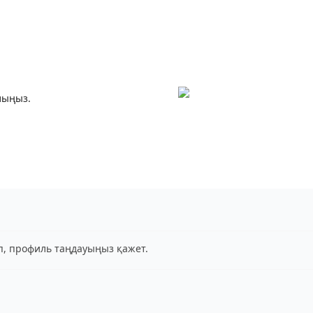
лыңыз.
іп, профиль таңдауыңыз қажет.