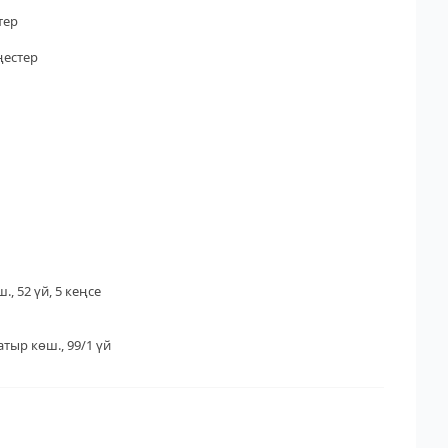
тер
ңестер
., 52 үй, 5 кеңсе
тыр көш., 99/1 үй