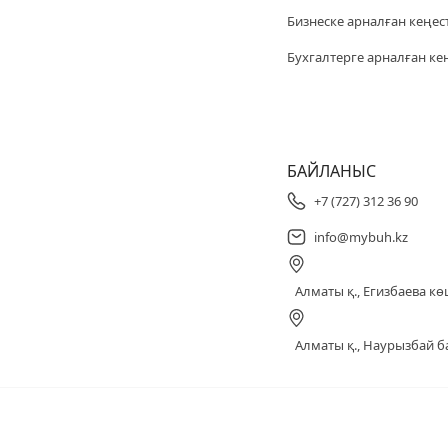
Бизнеске арналған кеңес
Бухгалтерге арналған ке
БАЙЛАНЫС
+7 (727) 312 36 90
info@mybuh.kz
Алматы қ., Егизбаева көш
Алматы қ., Наурызбай ба