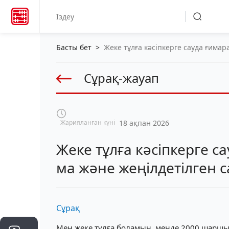
Басты бет
>
Жеке тұлға кәсіпкерге сауда ғима
Сұрақ-жауап
Жарияланған күні
18 ақпан 2026
Жеке тұлға кәсіпкерге с
ма және жеңілдетілген 
Сұрақ
Мен жеке тұлға боламын, менде 2000 шаршы м