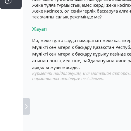
Жеке тұлға тұрмыстық емес жерді жеке кәсіпке
Жеке кәсіпкер, ол сенімгерлік басқаруға ал
тек жалпы салық режимінде ме?
Жауап
Иә, жеке тұлға сауда ғимаратын жеке кәсіпкер
Мүлікті сенімгерлік басқару Қазақстан Респ
Мүлікті сенімгерлік басқару құрылу кезінде 
атынан оның иелігіне, пайдалануына және рас
арқылы жүзеге асады.
Құрметті пайдаланушы, бұл материал автордың 
нормативтік актілерге негізделген.