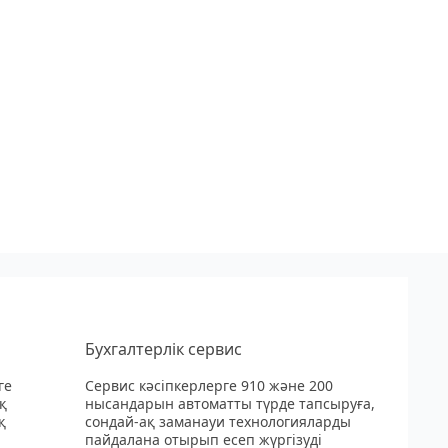
Бухгалтерлік сервис
ге
Сервис кәсіпкерлерге 910 және 200
қ
нысандарын автоматты түрде тапсыруға,
қ
сондай-ақ заманауи технологияларды
пайдалана отырып есеп жүргізуді