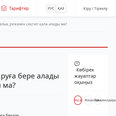
Тарифтер
Кіру / Тіркелу
РУС
ҚАЗ
салық режимін сақтап қала алады ма?
Көбірек
аруға бере алады
жауаптар
оқыңыз
ы ма?
Ұқсас
Жаңалары
Танымалдар
ға бердім.