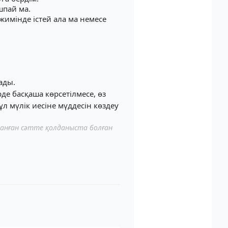
шпай ма.
жимінде істей ала ма немесе
ады.
де басқаша көрсетілмесе, өз
л мүлік иесіне мүддесін көздеу
ланған сәтте қолданыста болған