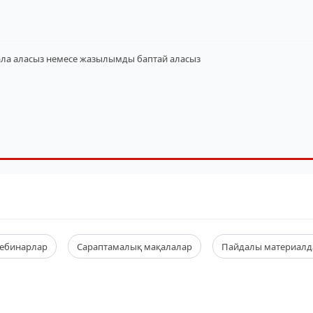
ала аласыз
немесе жазылымды баптай аласыз
ебинарлар
Сараптамалық мақалалар
Пайдалы материалд