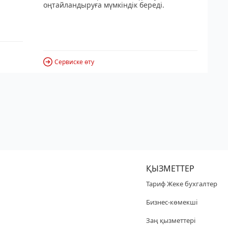
оңтайландыруға мүмкіндік береді.
Сервиске өту
ҚЫЗМЕТТЕР
Тариф Жеке бухгалтер
Бизнес-көмекші
Заң қызметтері