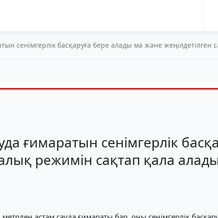
ратын сенімгерлік басқаруға бере алады ма және жеңілдетілген 
ауда ғимаратын сенімгерлік басқ
салық режимін сақтап қала алад
етрден астам сауда ғимараты бар, оны сенімгерлік басқару