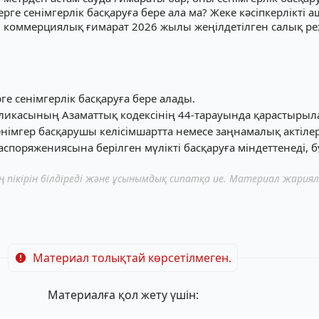
рге сенімгерлік басқаруға бере ала ма? Жеке кәсіпкерлікті а
ған коммерциялық ғимарат 2026 жылы жеңілдетілген салық ре
ге сенімгерлік басқаруға бере алады.
убликасының Азаматтық кодексінің 44-тарауында қарастырыл
сенімгер басқарушы келісімшартта немесе заңнамалық актілер
поряжениясына берілген мүлікті басқаруға міндеттенеді, бұ
пікірін білдіреді және ұсынымдық сипатқа ие. Материал жария
Материал толықтай көрсетілмеген.
Материалға қол жету үшін: