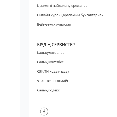
Қызметті пайдалану ережелері
Онлайн курс «Қарапайым бухгалтерия»
Бейне-нұсқаулықтар
БІЗДІҢ СЕРВИСТЕР
Калькуляторлар
Салық күнтізбесі
СЭҚ ТН кодын іздеу
910 нысаны онлайн
Салық кодексі