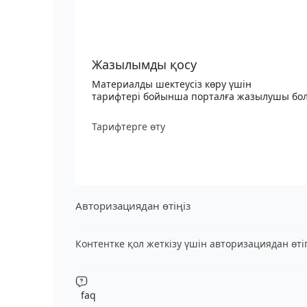
Жазылымды қосу
Материалды шектеусіз көру үшін
тарифтері бойынша порталға жазылушы бо
Тарифтерге өту
Авторизациядан өтіңіз
Контентке қол жеткізу үшін авторизациядан өт
faq