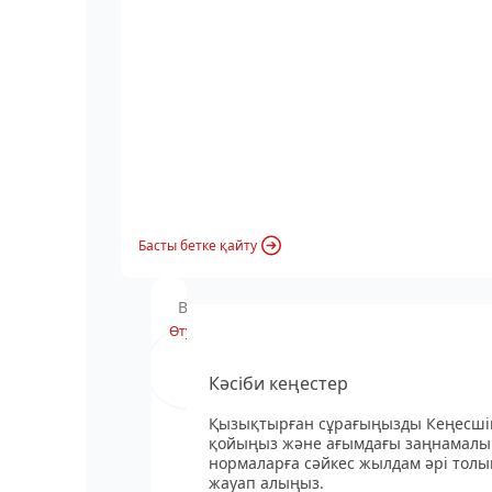
Басты бетке қайту
Вебинардың хабарландыруы
Өту
Кәсіби кеңестер
Қызықтырған сұрағыңызды Кеңесші
қойыңыз және ағымдағы заңнамалы
нормаларға сәйкес жылдам әрі толы
жауап алыңыз.