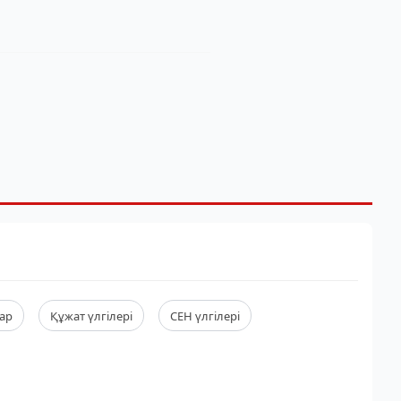
ар
Құжат үлгілері
СЕН үлгілері