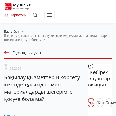
Тарифтер
Басты бет
>
Бақылау қызметтерін көрсету кезінде тұқымдар мен материалдарды
шегерімге қосуға бола ма?
Сұрақ-жауап
01.04.2026
Көбірек
Бақылау қызметтерін көрсету
жауаптар
кезінде тұқымдар мен
оқыңыз
материалдарды шегерімге
қосуға бола ма?
Ұқсас
Жаңалары
Таны
Сұрақ