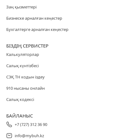
Заң қызметтері
Бизнеске арналған кеңестер
Бухгалтерге арналған кеңестер
БІЗДІҢ СЕРВИСТЕР
Калькуляторлар
Салық күнтізбесі
СЭҚ ТН кодын іздеу
910 нысаны онлайн
Салық кодексі
БАЙЛАНЫС
+7 (727) 312 36 90
info@mybuh.kz