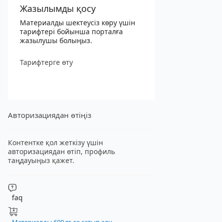
Жазылымды қосу
Материалды шектеусіз көру үшін
тарифтері бойынша порталға
жазылушы болыңыз.
Тарифтерге өту
Авторизациядан өтіңіз
Контентке қол жеткізу үшін
авторизациядан өтіп, профиль
таңдауыңыз қажет.
faq