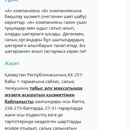
«А» компаниясы «Б» компаниясына
бақылау қызметі (негізінен шөп шабу)
көрсетеді. «А» компаниясы газон үшін
тұқымдар мен ыдыс сатып алып,
оларды шегерімге қосады. Дегенмен,
салық органдары бұл шығындардың
шегерімге алынбауын талап етеді. Біз
шегерімнен алып тастаумыз керек пе?
Жауап
Қазақстан Республикасының ҚК 257-
бабы 1-тармағына сәйкес, салық
төлеушінің
табыс алу мақсатында
жүзеге асыратын қызметімен
байланысты
шығындары осы бапта,
258-273-баптарда, 27-31-тарауларда
және осы Кодекстің өзге де
тәртіптерінде көзделген шарттарды
ескере отырып, салық салынатын