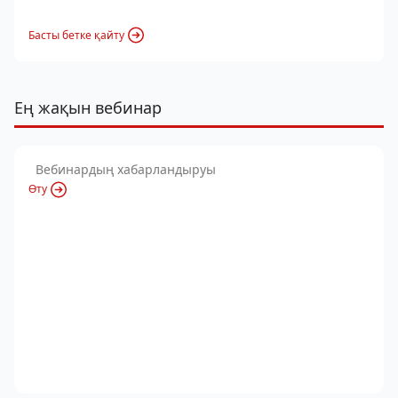
Басты бетке қайту
Ең жақын вебинар
Вебинардың хабарландыруы
Өту