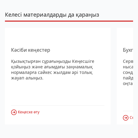
Келесі материалдарды да қараңыз
Кәсіби кеңестер
Бухга
Қызықтырған сұрағыңызды Кеңесшіге
Сервис
қойыңыз және ағымдағы заңнамалық
нысанд
нормаларға сәйкес жылдам әрі толық
сондай
жауап алыңыз.
пайдал
оңтайл
Кеңеске өту
Серв