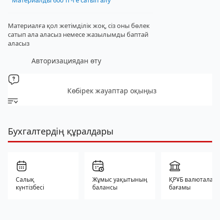
Материалды 600 тг-ге сатып алу
Материалға қол жетімділік жоқ, сіз оны бөлек
сатып ала аласыз
немесе жазылымды баптай
аласыз
Авторизациядан өту
Көбірек жауаптар оқыңыз
Бухгалтердің құралдары
Салық
Жұмыс уақытының
ҚРҰБ валюталар
күнтізбесі
балансы
бағамы