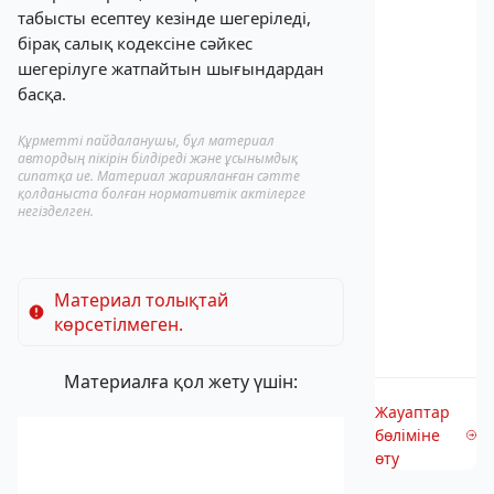
табысты есептеу кезінде шегеріледі,
бірақ салық кодексіне сәйкес
шегерілуге жатпайтын шығындардан
басқа.
Құрметті пайдаланушы, бұл материал
автордың пікірін білдіреді және ұсынымдық
сипатқа ие. Материал жарияланған сәтте
қолданыста болған нормативтік актілерге
негізделген.
Материал толықтай
көрсетілмеген.
Материалға қол жету үшін:
Жауаптар
бөліміне
өту