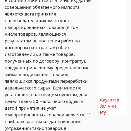
В соответствии с п.2 ст.442 НК РК, датой
совершения облагаемого импорта
является дата принятия
налогоплательщиком на учет
импортированных товаров (в том
числе товаров, являющихся
результатом выполнения работ по
договорам (контрактам) об их
изготовлении), а также товаров,
полученных по договору (контракту),
предусматривающему предоставление
займа в виде вещей, товаров,
являющихся продуктами переработки
давальческого сырья. Если иное не
установлено настоящим пунктом, для
Жауаптар
целей главы 50 Налогового кодекса
бөліміне
датой принятия на учет
өту
импортированных товаров является: 1)
наиболее ранняя из дат признания
(отражения) таких товаров в