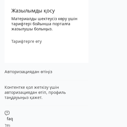
Жазылымды қосу
Материалды шектеусіз көру үшін
тарифтері бойынша порталға
жазылушы болыңыз.
Тарифтерге өту
Авторизациядан өтіңіз
Контентке қол жеткізу үшін
авторизациядан өтіп, профиль
таңдауыңыз қажет.
faq