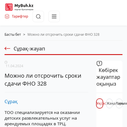
Тарифтер
Басты бет
>
Можно ли отсрочить сроки сдачи ФНО 328
Сұрақ-жауап
11.04.2024
Көбірек
Можно ли отсрочить сроки
жауаптар
сдачи ФНО 328
оқыңыз
Сұрақ
Ұқсас
Жаңалары
Таны
ТОО специализируется на оказании
детских развлекательных услуг на
арендуемых площадях в ТРЦ.