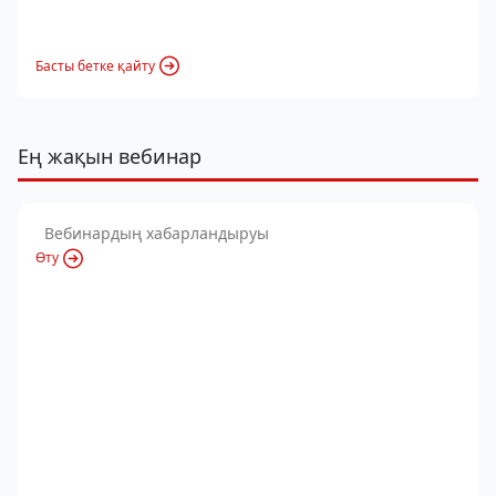
Басты бетке қайту
Ең жақын вебинар
Вебинардың хабарландыруы
Өту