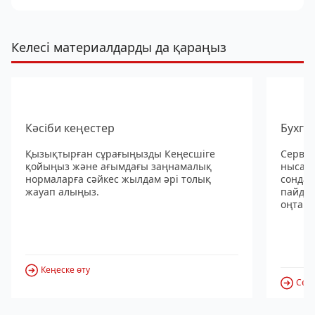
Келесі материалдарды да қараңыз
Кәсіби кеңестер
Бухга
Қызықтырған сұрағыңызды Кеңесшіге
Сервис
қойыңыз және ағымдағы заңнамалық
нысанд
нормаларға сәйкес жылдам әрі толық
сондай
жауап алыңыз.
пайдал
оңтайл
Кеңеске өту
Серв