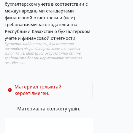
бухгалтерском учете в соответствии с
международными стандартами
финансовой отчетности и (или)
требованиями законодательства
Республики Казахстан о бухгалтерском
учете и финансовой отчетности;
Құрметті пайдаланушы, бұл материал
автордың пікірін білдіреді және ұсынымдық
сипатқа ие. Материал жарияланған сәтте
қолданыста болған нормативтік актілерге
негізделген.
Материал толықтай
көрсетілмеген.
Материалға қол жету үшін: