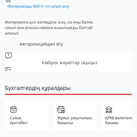
Материалды 600 тг-ге сатып алу
Материалға қол жетімділік жоқ, сіз оны бөлек
сатып ала аласыз
немесе жазылымды баптай
аласыз
Авторизациядан өту
Көбірек жауаптар оқыңыз
Бухгалтердің құралдары
Салық
Жұмыс уақытының
ҚРҰБ валюталар
күнтізбесі
балансы
бағамы