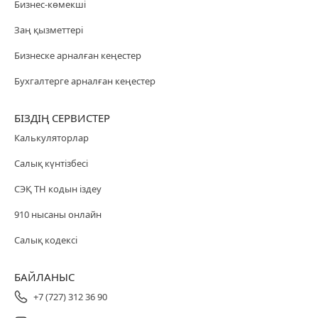
Бизнес-көмекші
Заң қызметтері
Бизнеске арналған кеңестер
Бухгалтерге арналған кеңестер
БІЗДІҢ СЕРВИСТЕР
Калькуляторлар
Салық күнтізбесі
СЭҚ ТН кодын іздеу
910 нысаны онлайн
Салық кодексі
БАЙЛАНЫС
+7 (727) 312 36 90