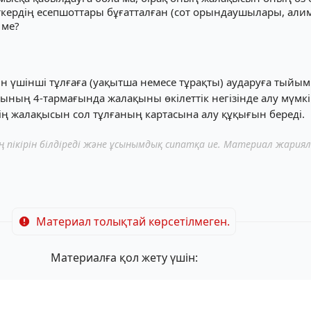
ткердің есепшоттары бұғатталған (сот орындаушылары, алиме
 ме?
 үшінші тұлғаға (уақытша немесе тұрақты) аударуға тыйым
бының 4-тармағында жалақыны өкілеттік негізінде алу мүмкі
нің жалақысын сол тұлғаның картасына алу құқығын береді.
пікірін білдіреді және ұсынымдық сипатқа ие. Материал жария
Материал толықтай көрсетілмеген.
Материалға қол жету үшін: