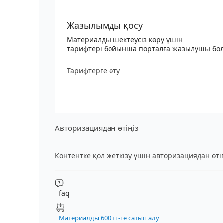
Жазылымды қосу
Материалды шектеусіз көру үшін
тарифтері бойынша порталға жазылушы бо
Тарифтерге өту
Авторизациядан өтіңіз
Контентке қол жеткізу үшін авторизациядан өт
faq
Материалды 600 тг-ге сатып алу