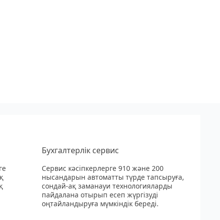
Бухгалтерлік сервис
ге
Сервис кәсіпкерлерге 910 және 200
қ
нысандарын автоматты түрде тапсыруға,
қ
сондай-ақ заманауи технологияларды
пайдалана отырып есеп жүргізуді
оңтайландыруға мүмкіндік береді.