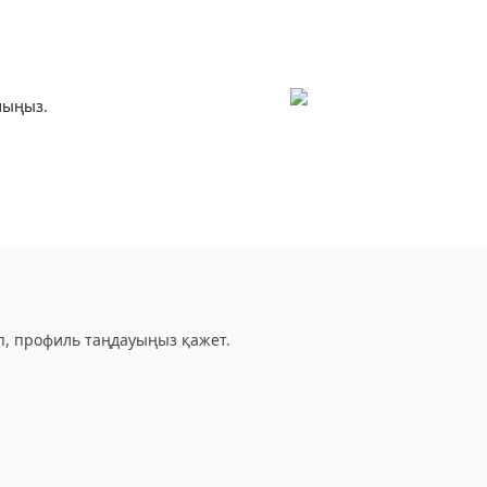
лыңыз.
іп, профиль таңдауыңыз қажет.