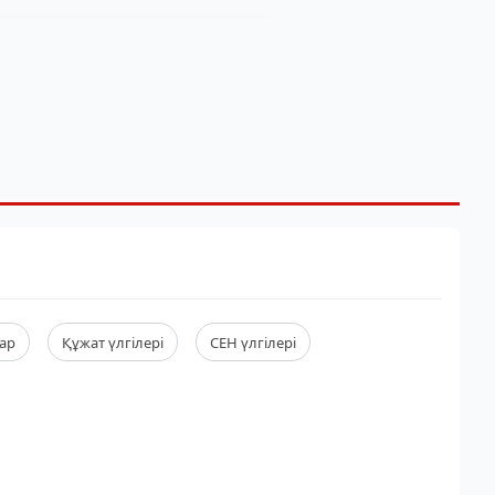
ар
Құжат үлгілері
СЕН үлгілері