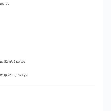
ңестер
., 52 үй, 5 кеңсе
тыр көш., 99/1 үй