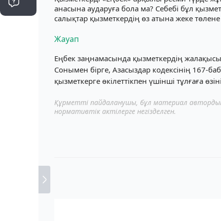
анасына аударуға бола ма? Себебі бұл қызме
салықтар қызметкердің өз атына жеке төлене
Жауап
Еңбек заңнамасында қызметкердің жалақысын
Сонымен бірге, Азасыздар кодексінің 167-ба
қызметкерге өкілеттікпен үшінші тұлғаға өзі
Құрметті пайдаланушы, бұл материал автордың 
нормативтік актілерге негізделген.