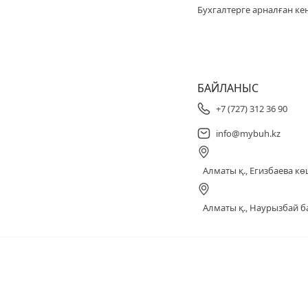
Бухгалтерге арналған ке
БАЙЛАНЫС
+7 (727) 312 36 90
info@mybuh.kz
Алматы қ., Егизбаева көш
Алматы қ., Наурызбай ба