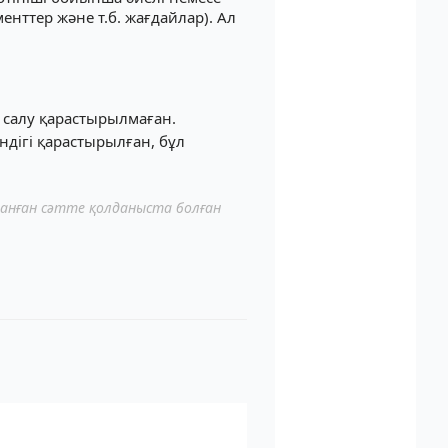
нттер және т.б. жағдайлар). Ал
 салу қарастырылмаған.
ндігі қарастырылған, бұл
ланған сәтте қолданыста болған