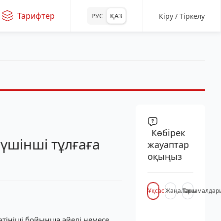
Тарифтер
Кіру / Тіркелу
РУС
ҚАЗ
Көбірек
үшінші тұлғаға
жауаптар
оқыңыз
Ұқсас
Жаңалары
Танымалдар
өтініші бойынша әйелі немесе