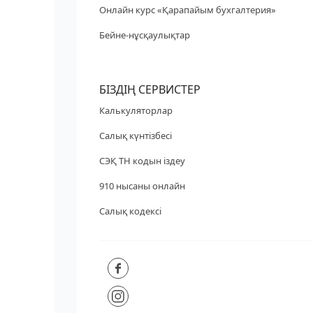
Онлайн курс «Қарапайым бухгалтерия»
Бейне-нұсқаулықтар
БІЗДІҢ СЕРВИСТЕР
Калькуляторлар
Салық күнтізбесі
СЭҚ ТН кодын іздеу
910 нысаны онлайн
Салық кодексі