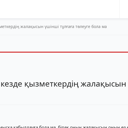
меткердің жалақысын үшінші тұлғаға төлеуге бола ма
 кезде қызметкердің жалақысын 
мысқа қабылдауға бола ма, бірақ оның жалақысын оның өз 