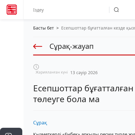
Басты бет
>
Есепшоттар бұғатталған кезде қыз
Сұрақ-жауап
Жарияланған күні
13 сәуір 2026
Есепшоттар бұғатталған
төлеуге бола ма
Сұрақ
Қызметкерді «Еңбек» арқылы ресми түрде жұ