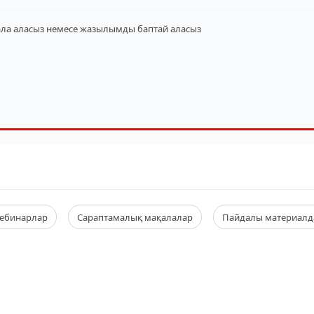
ала аласыз
немесе жазылымды баптай аласыз
ебинарлар
Сараптамалық мақалалар
Пайдалы материалд