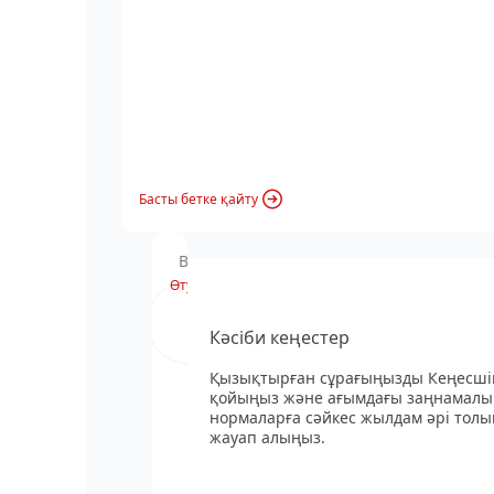
Басты бетке қайту
Вебинардың хабарландыруы
Өту
Кәсіби кеңестер
Қызықтырған сұрағыңызды Кеңесші
қойыңыз және ағымдағы заңнамалы
нормаларға сәйкес жылдам әрі толы
жауап алыңыз.