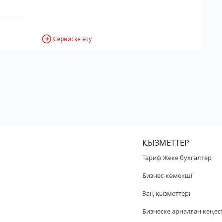
Сервиске өту
ҚЫЗМЕТТЕР
Тариф Жеке бухгалтер
Бизнес-көмекші
Заң қызметтері
Бизнеске арналған кеңес