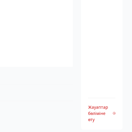
Жауаптар
бөліміне
өту